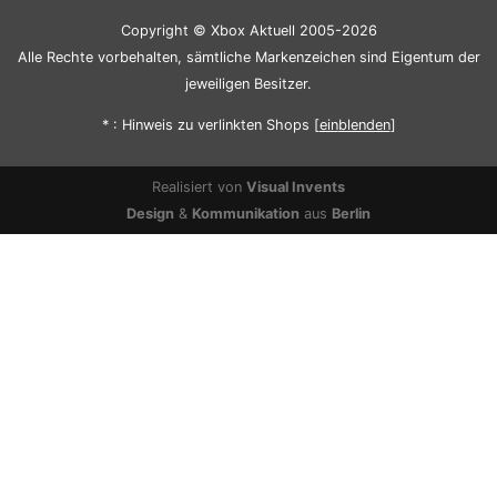
Copyright © Xbox Aktuell 2005-2026
Alle Rechte vorbehalten, sämtliche Markenzeichen sind Eigentum der
jeweiligen Besitzer.
* : Hinweis zu verlinkten Shops [
ein
blenden
]
Realisiert von
Visual Invents
Design
&
Kommunikation
aus
Berlin