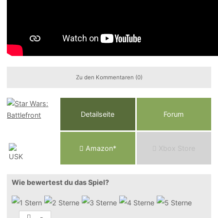
Zu den Kommentaren (0)
Detailseite
Forum
Am
a
z
o
n*
Xbox
Store
Wie bewertest du das Spiel?
-