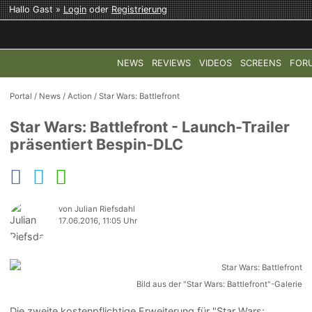
Hallo Gast »
Login
oder
Registrierung
NEWS
REVIEWS
VIDEOS
SCREENS
FOR
TOP-THEMEN:
COD: MODERN WARFARE 4
HALO: CAMPAI
Portal
/
News
/
Action
/
Star Wars: Battlefront
Star Wars: Battlefront - Launch-Trailer
präsentiert Bespin-DLC
von Julian Riefsdahl
17.06.2016, 11:05 Uhr
Bild aus der "Star Wars: Battlefront"-Galerie
Die zweite kostenpflichtige Erweiterung für "Star Wars: