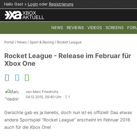
Hallo Gast »
Login
oder
Registrierung
NEWS
REVIEWS
VIDEOS
SCREENS
FOR
TOP-THEMEN:
COD: MODERN WARFARE 4
HALO: CAMPAI
Portal
/
News
/
Sport & Racing
/
Rocket League
Rocket League - Release im Februar für
Xbox One
von Marc Friedrichs
04.12.2015, 09:40 Uhr
1
Gerüchte gab es ja bereits, doch nun ist es offiziell: Das etwas
andere Sportspiel "Rocket League" erscheint im Februar 2016
auch für die Xbox One!