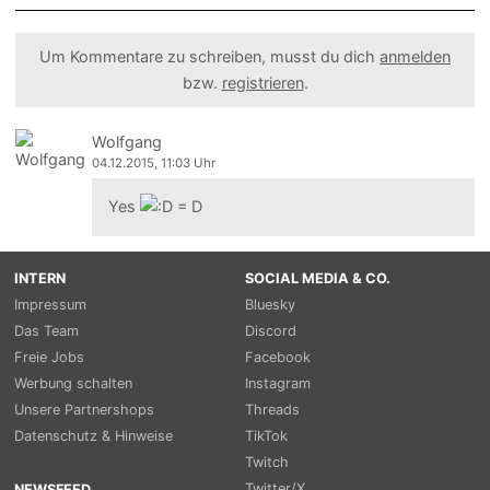
Um Kommentare zu schreiben, musst du dich
anmelden
bzw.
registrieren
.
Wolfgang
04.12.2015, 11:03 Uhr
Yes
INTERN
SOCIAL MEDIA & CO.
Impressum
Bluesky
Das Team
Discord
Freie Jobs
Facebook
Werbung schalten
Instagram
Unsere Partnershops
Threads
Datenschutz & Hinweise
TikTok
Twitch
Twitter/X
NEWSFEED