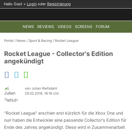
Hallo Gast »
Login
oder
Registrierung
NEWS
REVIEWS
VIDEOS
SCREENS
FORUM
TOP-THEMEN:
COD: MODERN WARFARE 4
HALO: CAMPAI
Portal
/
News
/
Sport & Racing
/
Rocket League
Rocket League - Collector's Edition
angekündigt
von Julian Riefsdahl
29.02.2016, 18:16 Uhr
"Rocket League" erschien erst kürzlich für die Xbox One und
nun haben die Entwickler eine passende Collector's Edition für
Ende des Jahres angekündigt. Diese wird in Zusammenarbeit