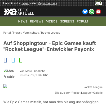
Hallo Gast »
Login
oder
Registrierung
NEWS
REVIEWS
VIDEOS
SCREENS
FORUM
TOP-THEMEN:
COD: MODERN WARFARE 4
HALO: CAMPAI
Portal
/
News
/
Vermischtes
/
Rocket League
Auf Shoppingtour - Epic Games kauft
"Rocket League"-Entwickler Psyonix
von Marc Friedrichs
02.05.2019, 10:37 Uhr
Bild aus der "Rocket League"-Galerie
Wie Epic Games mitteilt, hat man den bislang unabhängigen