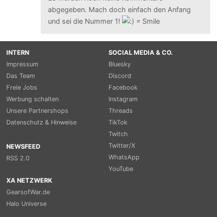
abgegeben. Mach doch einfach den Anfang
und sei die Nummer 1!
INTERN
SOCIAL MEDIA & CO.
Impressum
Bluesky
Das Team
Discord
Freie Jobs
Facebook
Werbung schalten
Instagram
Unsere Partnershops
Threads
Datenschutz & Hinweise
TikTok
Twitch
Twitter/X
NEWSFEED
WhatsApp
RSS 2.0
YouTube
XA NETZWERK
GearsofWar.de
Halo Universe