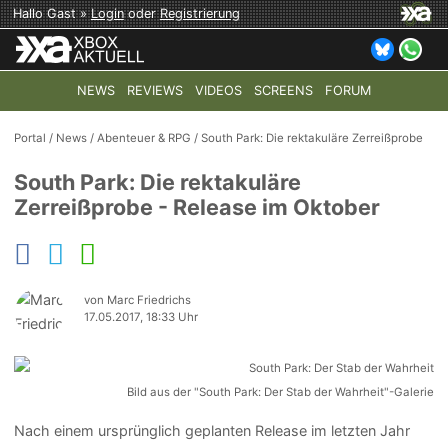
Hallo Gast »
Login
oder
Registrierung
NEWS
REVIEWS
VIDEOS
SCREENS
FORUM
TOP-THEMEN:
COD: MODERN WARFARE 4
HALO: CAMPAI
Portal
/
News
/
Abenteuer & RPG
/
South Park: Die rektakuläre Zerreißprobe
South Park: Die rektakuläre
Zerreißprobe - Release im Oktober
von Marc Friedrichs
17.05.2017, 18:33 Uhr
Bild aus der "South Park: Der Stab der Wahrheit"-Galerie
Nach einem ursprünglich geplanten Release im letzten Jahr