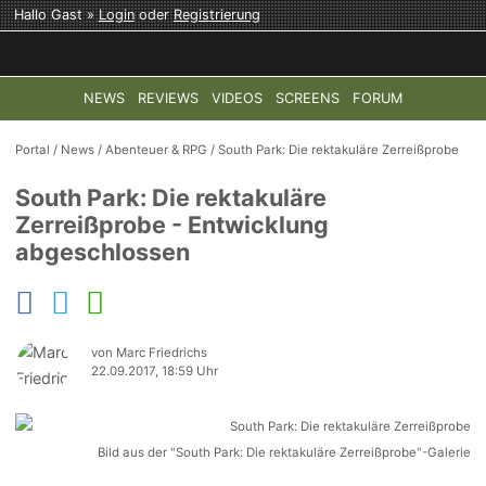
Hallo Gast »
Login
oder
Registrierung
NEWS
REVIEWS
VIDEOS
SCREENS
FORUM
TOP-THEMEN:
COD: MODERN WARFARE 4
HALO: CAMPAI
Portal
/
News
/
Abenteuer & RPG
/
South Park: Die rektakuläre Zerreißprobe
South Park: Die rektakuläre
Zerreißprobe - Entwicklung
abgeschlossen
von Marc Friedrichs
22.09.2017, 18:59 Uhr
Bild aus der "South Park: Die rektakuläre Zerreißprobe"-Galerie