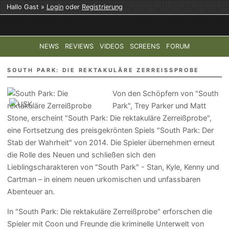
Hallo Gast »
Login
oder
Registrierung
NEWS
REVIEWS
VIDEOS
SCREENS
FORUM
TOP-THEMEN:
COD: MODERN WARFARE 4
HALO: CAMPAI
SOUTH PARK: DIE REKTAKULÄRE ZERREISSPROBE
Von den Schöpfern von "South
Park", Trey Parker und Matt
Stone, erscheint "South Park: Die rektakuläre Zerreißprobe",
eine Fortsetzung des preisgekrönten Spiels "South Park: Der
Stab der Wahrheit" von 2014. Die Spieler übernehmen erneut
die Rolle des Neuen und schließen sich den
Lieblingscharakteren von "South Park" - Stan, Kyle, Kenny und
Cartman – in einem neuen urkomischen und unfassbaren
Abenteuer an.
In "South Park: Die rektakuläre Zerreißprobe" erforschen die
Spieler mit Coon und Freunde die kriminelle Unterwelt von