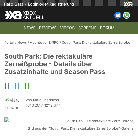
Hallo Gast »
Login
oder
Registrierung
NEWS
REVIEWS
VIDEOS
SCREENS
FORUM
TOP-THEMEN:
COD: MODERN WARFARE 4
HALO: CAMPAI
Portal
/
News
/
Abenteuer & RPG
/
South Park: Die rektakuläre Zerreißprobe
South Park: Die rektakuläre
Zerreißprobe - Details über
Zusatzinhalte und Season Pass
von Marc Friedrichs
16.10.2017, 12:12 Uhr
Bild aus der "South Park: Die rektakuläre Zerreißprobe"-Galerie