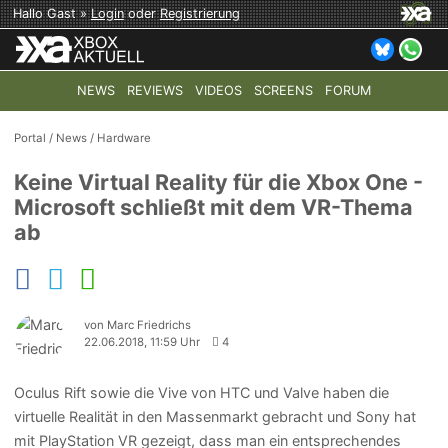
Hallo Gast »
Login
oder
Registrierung
NEWS
REVIEWS
VIDEOS
SCREENS
FORUM
TOP-THEMEN:
COD: MODERN WARFARE 4
HALO: CAMPAI
Portal
/
News
/
Hardware
Keine Virtual Reality für die Xbox One -
Microsoft schließt mit dem VR-Thema
ab
von Marc Friedrichs
22.06.2018, 11:59 Uhr
4
Oculus Rift sowie die Vive von HTC und Valve haben die
virtuelle Realität in den Massenmarkt gebracht und Sony hat
mit PlayStation VR gezeigt, dass man ein entsprechendes