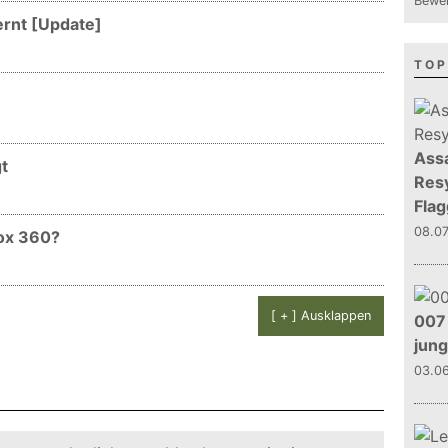
Bewer
ernt [Update]
TOP
Assa
t
Resy
Flag
08.0
box 360?
[ + ] Ausklappen
007 
jun
03.0