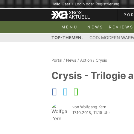
Hallo Gast »
Login
oder
Registrierung
PO
MENÜ
NEWS
REVIEWS
TOP-THEMEN:
COD: MODERN WARF
Portal
/
News
/
Action
/
Crysis
Crysis - Trilogie 
von Wolfgang Kern
17.10.2018, 11:15 Uhr