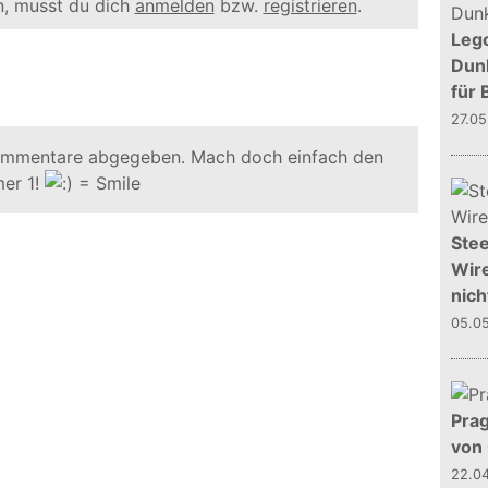
, musst du dich
anmelden
bzw.
registrieren
.
Leg
Dunk
für 
27.0
ommentare abgegeben. Mach doch einfach den
er 1!
Stee
Wire
nich
05.0
Prag
von
22.0