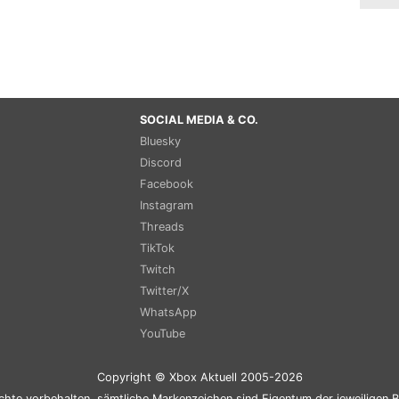
SOCIAL MEDIA & CO.
Bluesky
Discord
Facebook
Instagram
Threads
TikTok
Twitch
Twitter/X
WhatsApp
YouTube
Copyright © Xbox Aktuell 2005-2026
chte vorbehalten, sämtliche Markenzeichen sind Eigentum der jeweiligen B