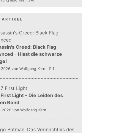
tung also fair
...
[+]
 ARTIKEL
ssin's Creed: Black Flag
nced - Hisst die schwarze
ge!
7.2026
von Wolfgang Kern
1
First Light - Die Leiden des
gen Bond
6.2026
von Wolfgang Kern