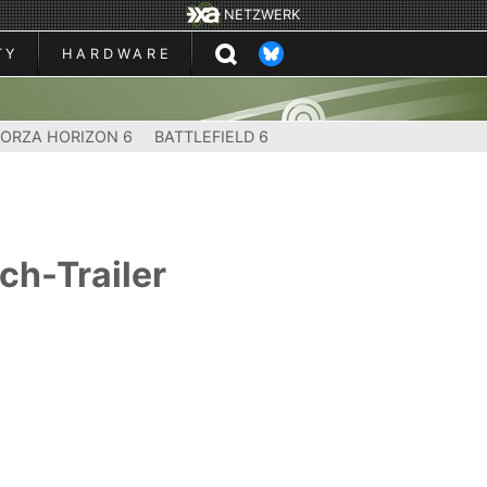
NETZWERK
TY
HARDWARE
FORZA HORIZON 6
BATTLEFIELD 6
ch-Trailer