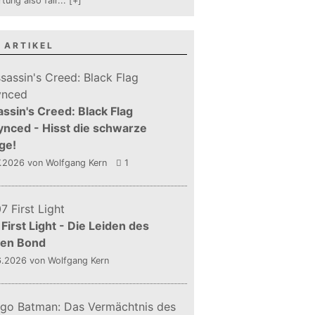
tung also fair
...
[+]
 ARTIKEL
ssin's Creed: Black Flag
nced - Hisst die schwarze
ge!
7.2026
von Wolfgang Kern
1
First Light - Die Leiden des
gen Bond
6.2026
von Wolfgang Kern