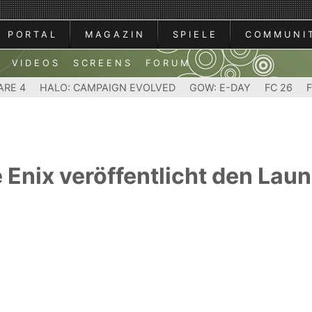
PORTAL
MAGAZIN
SPIELE
COMMUNI
VIDEOS
SCREENS
FORUM
ARE 4
HALO: CAMPAIGN EVOLVED
GOW: E-DAY
FC 26
 Enix veröffentlicht den Laun