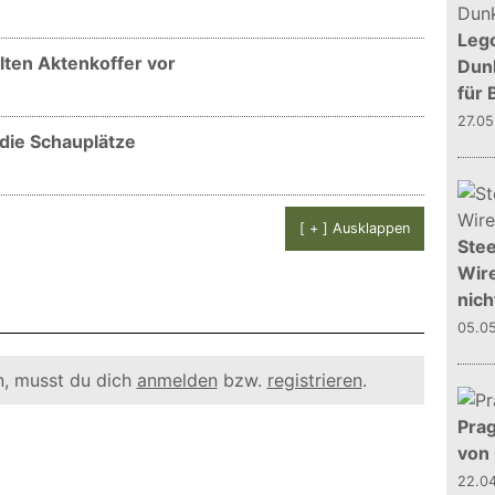
Leg
alten Aktenkoffer vor
Dunk
für 
27.0
f die Schauplätze
[ + ] Ausklappen
Stee
Wire
nich
05.0
, musst du dich
anmelden
bzw.
registrieren
.
Prag
von
22.0