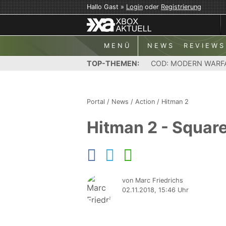
Hallo Gast »
Login
oder
Registrierung
MENÜ
NEWS
REVIEWS
TOP-THEMEN:
COD: MODERN WARF
Portal
/
News
/
Action
/
Hitman 2
Hitman 2 - Square
von Marc Friedrichs
02.11.2018, 15:46 Uhr