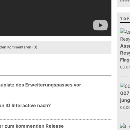
Bewer
TOP
Assa
den Kommentaren (0)
Resy
Flag
08.0
chauplatz des Erweiterungspasses vor
007 
jun
n IO Interactive nach?
03.0
ler zum kommenden Release