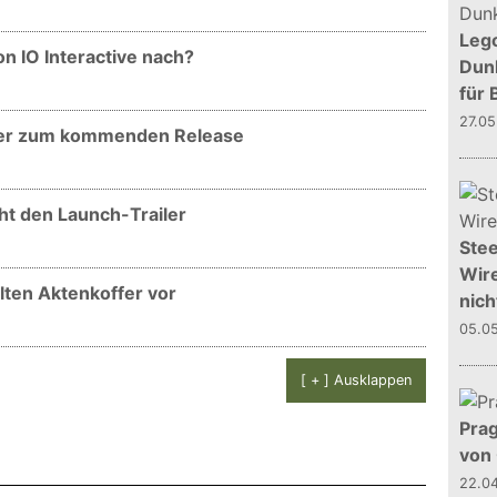
Leg
n IO Interactive nach?
Dunk
für 
27.0
ler zum kommenden Release
cht den Launch-Trailer
Stee
Wire
alten Aktenkoffer vor
nich
05.0
[ + ] Ausklappen
Prag
von
22.0