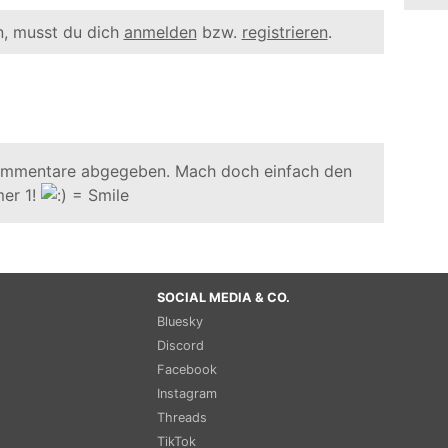
, musst du dich
anmelden
bzw.
registrieren
.
ommentare abgegeben. Mach doch einfach den
er 1!
SOCIAL MEDIA & CO.
Bluesky
Discord
Facebook
Instagram
Threads
TikTok