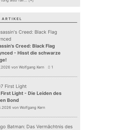
tung also fair
...
[+]
 ARTIKEL
ssin's Creed: Black Flag
nced - Hisst die schwarze
ge!
7.2026
von Wolfgang Kern
1
First Light - Die Leiden des
gen Bond
6.2026
von Wolfgang Kern