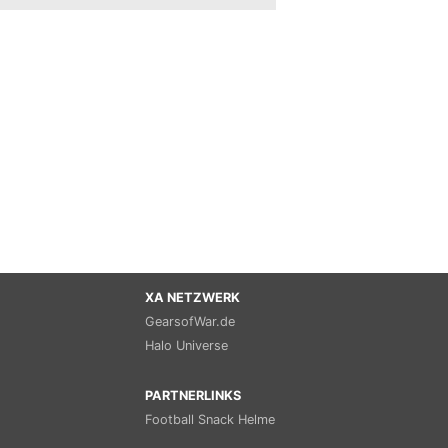
XA NETZWERK
GearsofWar.de
Halo Universe
PARTNERLINKS
Football Snack Helme