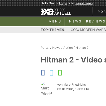
Hallo Gast »
Login
oder
Registrierung
PO
MENÜ
NEWS
REVIEWS
TOP-THEMEN:
COD: MODERN WARF
Portal
/
News
/
Action
/
Hitman 2
Hitman 2 - Video 
von Marc Friedrichs
03.10.2018, 12:03 Uhr