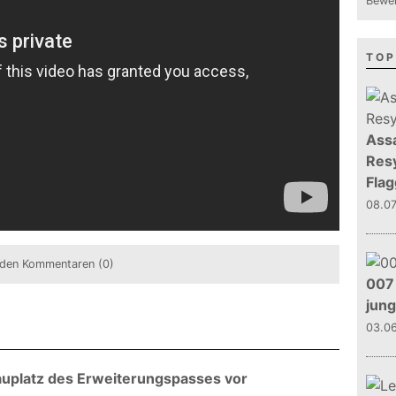
Bewer
TOP
Assa
Resy
Flag
08.0
den Kommentaren (0)
007 
jun
03.0
chauplatz des Erweiterungspasses vor