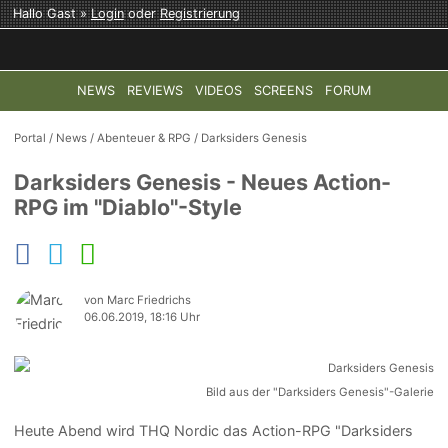
Hallo Gast »
Login
oder
Registrierung
NEWS
REVIEWS
VIDEOS
SCREENS
FORUM
TOP-THEMEN:
COD: MODERN WARFARE 4
HALO: CAMPAI
Portal
/
News
/
Abenteuer & RPG
/
Darksiders Genesis
Darksiders Genesis - Neues Action-
RPG im "Diablo"-Style
von Marc Friedrichs
06.06.2019, 18:16 Uhr
Bild aus der "Darksiders Genesis"-Galerie
Heute Abend wird THQ Nordic das Action-RPG "Darksiders