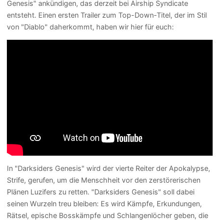
Genesis" ankündigen, das derzeit bei Airship Syndicate
entsteht. Einen ersten Trailer zum Top-Down-Titel, der im Stil
von "Diablo" daherkommt, haben wir hier für euch:
In "Darksiders Genesis" wird der vierte Reiter der Apokalypse,
Strife, gerufen, um die Menschheit vor den zerstörerischen
Plänen Luzifers zu retten. "Darksiders Genesis" soll dabei
seinen Wurzeln treu bleiben: Es wird Kämpfe, Erkundungen,
Rätsel, epische Bosskämpfe und Schlangenlöcher geben, die