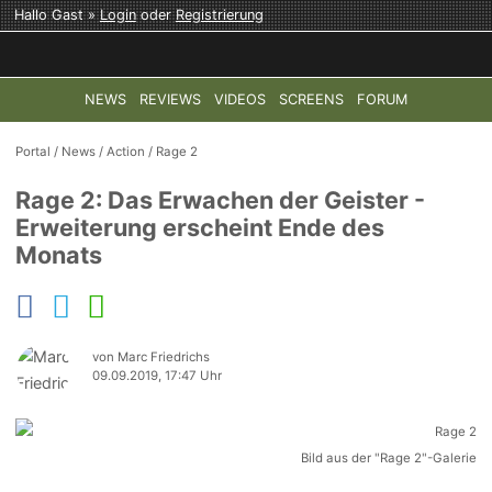
Hallo Gast »
Login
oder
Registrierung
NEWS
REVIEWS
VIDEOS
SCREENS
FORUM
TOP-THEMEN:
COD: MODERN WARFARE 4
HALO: CAMPAI
Portal
/
News
/
Action
/
Rage 2
Rage 2: Das Erwachen der Geister -
Erweiterung erscheint Ende des
Monats
von Marc Friedrichs
09.09.2019, 17:47 Uhr
Bild aus der "Rage 2"-Galerie