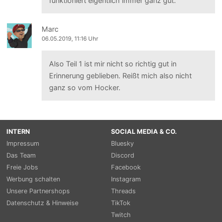
funktioniert eigentlich immer ganz gut.
Marc
06.05.2019, 11:16 Uhr
Also Teil 1 ist mir nicht so richtig gut in
Erinnerung geblieben. Reißt mich also nicht
ganz so vom Hocker.
INTERN
SOCIAL MEDIA & CO.
Impressum
Bluesky
Das Team
Discord
Freie Jobs
Facebook
Werbung schalten
Instagram
Unsere Partnershops
Threads
Datenschutz & Hinweise
TikTok
Twitch