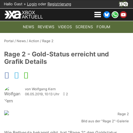
Hallo Gast »
Login
oder
Registrierung
NEWS
REVIEWS
VIDEOS
SCREENS
FORUM
TOP-THEMEN:
COD: MODERN WARFARE 4
HALO: CAMPAI
Portal
/
News
/
Action
/
Rage 2
Rage 2 - Gold-Status erreicht und
Grafik Details
von Wolfgang Kern
06.05.2019, 10:13 Uhr
2
Bild aus der "Rage 2"-Galerie
Wie Bethesda bekannt gibt, hat "Rage 2" den Goldstatus