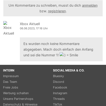
Um Kommentare zu schreiben, musst du dich
anmelden
bzw.
registrieren
.
Xbox Aktuell
06.06.2023, 17:16 Uhr
Es wurden noch keine Kommentare
abgegeben. Mach doch einfach den Anfang
und sei die Nummer 1!
INTERN
SOCIAL MEDIA & CO.
Impressum
Bluesky
Das Team
Discord
Freie Jobs
Facebook
Werbung schalten
Instagram
Unsere Partnershops
Threads
Datenschutz & Hinweise
TikTok