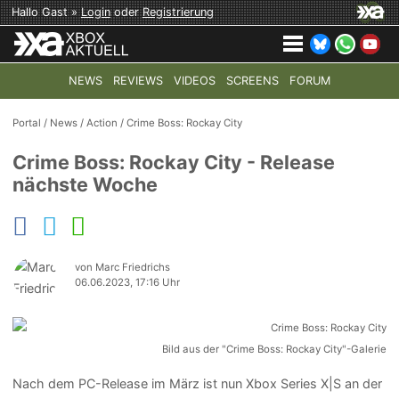
Hallo Gast »
Login
oder
Registrierung
NEWS
REVIEWS
VIDEOS
SCREENS
FORUM
TOP-THEMEN:
COD: MODERN WARFARE 4
HALO: CAMPAI
Portal
/
News
/
Action
/
Crime Boss: Rockay City
Crime Boss: Rockay City - Release
nächste Woche
von Marc Friedrichs
06.06.2023, 17:16 Uhr
Bild aus der "Crime Boss: Rockay City"-Galerie
Nach dem PC-Release im März ist nun Xbox Series X|S an der