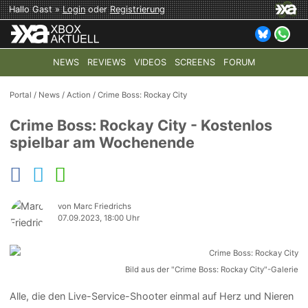
Hallo Gast »
Login
oder
Registrierung
NEWS
REVIEWS
VIDEOS
SCREENS
FORUM
TOP-THEMEN:
COD: MODERN WARFARE 4
HALO: CAMPAI
Portal
/
News
/
Action
/
Crime Boss: Rockay City
Crime Boss: Rockay City - Kostenlos
spielbar am Wochenende
von Marc Friedrichs
07.09.2023, 18:00 Uhr
Bild aus der "Crime Boss: Rockay City"-Galerie
Alle, die den Live-Service-Shooter einmal auf Herz und Nieren