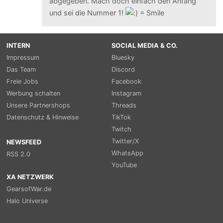
abgegeben. Mach doch einfach den Anfang
und sei die Nummer 1!
INTERN
SOCIAL MEDIA & CO.
Impressum
Bluesky
Das Team
Discord
Freie Jobs
Facebook
Werbung schalten
Instagram
Unsere Partnershops
Threads
Datenschutz & Hinweise
TikTok
Twitch
Twitter/X
NEWSFEED
WhatsApp
RSS 2.0
YouTube
XA NETZWERK
GearsofWar.de
Halo Universe