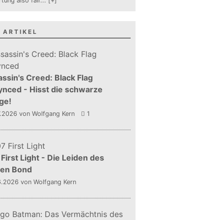
tung also fair
...
[+]
 ARTIKEL
ssin's Creed: Black Flag
nced - Hisst die schwarze
ge!
7.2026
von Wolfgang Kern
1
First Light - Die Leiden des
gen Bond
6.2026
von Wolfgang Kern