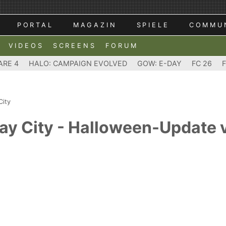
PORTAL
MAGAZIN
SPIELE
COMMU
VIDEOS
SCREENS
FORUM
ARE 4
HALO: CAMPAIGN EVOLVED
GOW: E-DAY
FC 26
City
ay City - Halloween-Update 