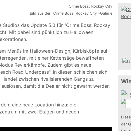
Bild aus der "Crime Boss: Rockay City"-Galerie
Studios das Update 5.0 für "Crime Boss: Rockay
icht. Mit dabei sind pünktlich zu Halloween
Dekorationen.
rem Menüs im Halloween-Design, Kürbisköpfe auf
hterregenden, mit einer Kettensäge bewaffneten
 Modus Revierkämpfe. Zudem gibt es neue
Beach Road Underpass". In diesen schleichen sich
en Handel zwischen rivalisierenden Gangs zu
Wie
me auslösen, damit die Dealer nicht gewarnt werden
em eine neue Location hinzu: die
szentrum mit zwei Etagen und neuen
Diese
der Q