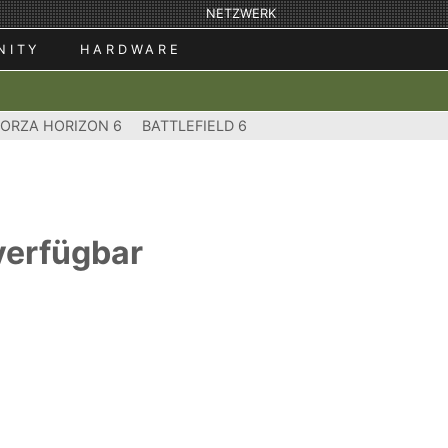
NETZWERK
NITY
HARDWARE
FORZA HORIZON 6
BATTLEFIELD 6
verfügbar