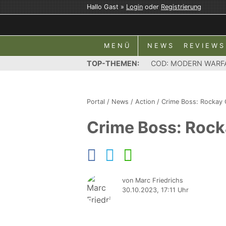
Hallo Gast »
Login
oder
Registrierung
MENÜ
NEWS
REVIEWS
TOP-THEMEN:
COD: MODERN WARF
Portal
/
News
/
Action
/
Crime Boss: Rockay 
Crime Boss: Rock
von Marc Friedrichs
30.10.2023, 17:11 Uhr