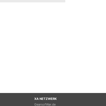
XA NETZWERK
GearsofWar.de