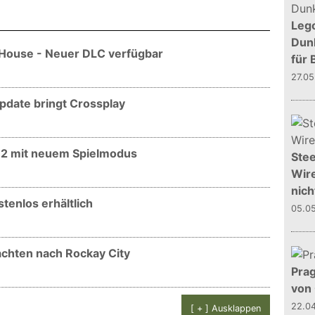
Leg
Dunk
 House - Neuer DLC verfügbar
für 
27.0
pdate bringt Crossplay
 12 mit neuem Spielmodus
Stee
Wire
nich
tenlos erhältlich
05.0
achten nach Rockay City
Prag
von
22.0
[ + ] Ausklappen