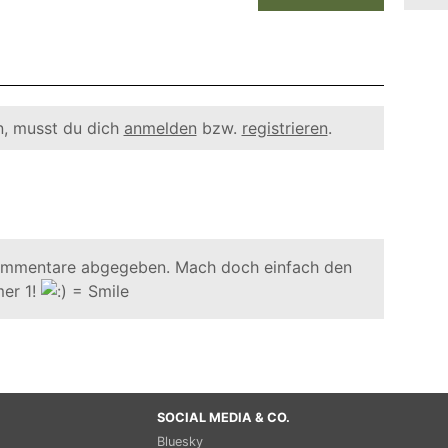
, musst du dich
anmelden
bzw.
registrieren
.
ommentare abgegeben. Mach doch einfach den
er 1!
SOCIAL MEDIA & CO.
Bluesky