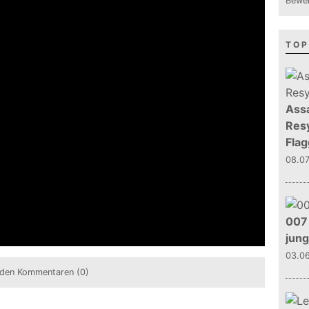
Bewer
TOP
Assa
Resy
Flag
08.0
007 
jun
03.0
den Kommentaren (0)