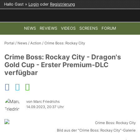
Hallo Gast »
Login
oder
Registrierung
NEWS
REVIEWS
VIDEOS
SCREENS
FORUM
TOP-THEMEN:
COD: MODERN WARFARE 4
HALO: CAMPAI
Portal
/
News
/
Action
/
Crime Boss: Rockay City
Crime Boss: Rockay City - Dragon's
Gold Cup - Erster Premium-DLC
verfügbar
von Marc Friedrichs
14.09.2023, 20:37 Uhr
Bild aus der "Crime Boss: Rockay City"-Galerie