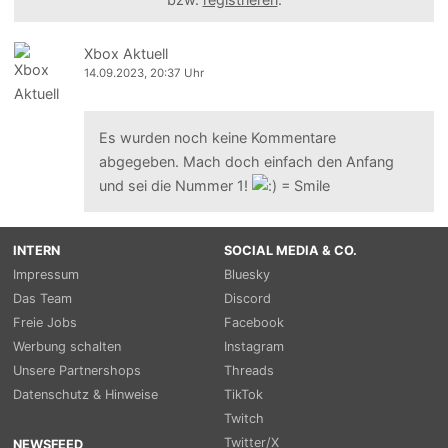
Xbox Aktuell
14.09.2023, 20:37 Uhr
Es wurden noch keine Kommentare
abgegeben. Mach doch einfach den Anfang
und sei die Nummer 1!
INTERN
SOCIAL MEDIA & CO.
Impressum
Bluesky
Das Team
Discord
Freie Jobs
Facebook
Werbung schalten
Instagram
Unsere Partnershops
Threads
Datenschutz & Hinweise
TikTok
Twitch
Twitter/X
NEWSFEED