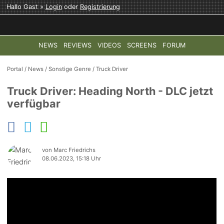
Hallo Gast »
Login
oder
Registrierung
NEWS
REVIEWS
VIDEOS
SCREENS
FORUM
TOP-THEMEN:
COD: MODERN WARFARE 4
HALO: CAMPAI
Portal
/
News
/
Sonstige Genre
/
Truck Driver
Truck Driver: Heading North - DLC jetzt
verfügbar
von Marc Friedrichs
08.06.2023, 15:18 Uhr