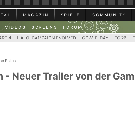
RTAL
MAGAZIN
SPIELE
COMMUNITY
VIDEOS
SCREENS
FORUM
ARE 4
HALO: CAMPAIGN EVOLVED
GOW: E-DAY
FC 26
he Fallen
en - Neuer Trailer von der G