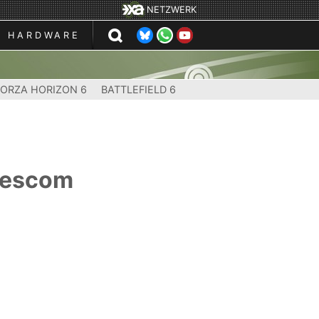
NETZWERK
HARDWARE
FORZA HORIZON 6
BATTLEFIELD 6
amescom