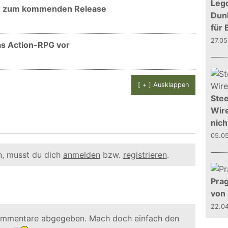
Leg
ler zum kommenden Release
Dunk
für 
27.0
 das Action-RPG vor
[ + ] Ausklappen
Stee
Wire
nich
05.0
, musst du dich
anmelden
bzw.
registrieren
.
Prag
von
22.0
ommentare abgegeben. Mach doch einfach den