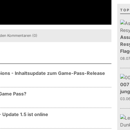
TOP
den Kommentaren (0)
Assa
Resy
Flag
08.0
mpions - Inhaltsupdate zum Game-Pass-Release
007 
jun
m Game Pass?
03.0
- Update 1.5 ist online