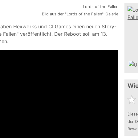
Bild aus der "Lords of the Fallen"-Galerie
haben Hexworks und CI Games einen neuen Story-
 Fallen" veröffentlicht. Der Reboot soll am 13.
nen.
Wie
Diese
der Q
Bewer