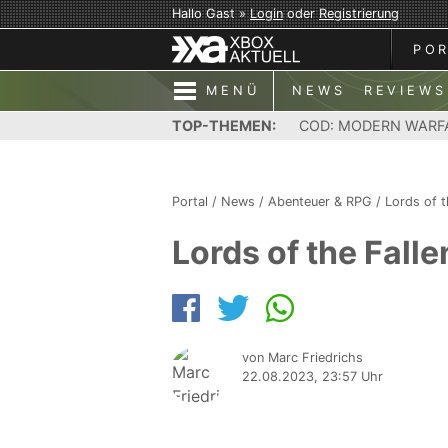
Hallo Gast »
Login
oder
Registrierung
PO
MENÜ
NEWS
REVIEWS
TOP-THEMEN:
COD: MODERN WARF
Portal
/
News
/
Abenteuer & RPG
/
Lords of t
Lords of the Fall
von Marc Friedrichs
22.08.2023, 23:57 Uhr