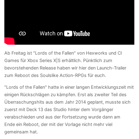
Ab Freitag ist "Lords of the Fallen" von Hexworks und CI
Games für Xbox Series X|S erhältlich. Pünktlich zum
bevorstehenden Release haben wir hier den Launch-Trailer
zum Reboot des Soulslike Action-RPGs für euch.
"Lords of the Fallen" hatte in einer langen Entwicklungszeit mit
einigen Rückschlägen zu kämpfen. Erst als zweiter Teil des
Überraschungshits aus dem Jahr 2014 geplant, musste sich
zuerst mit Deck 13 das Studio hinter dem Vorgänger
verabschieden und aus der Fortsetzung wurde dann am
Ende ein Reboot, der mit der Vorlage nicht mehr viel
gemeinsam hat.