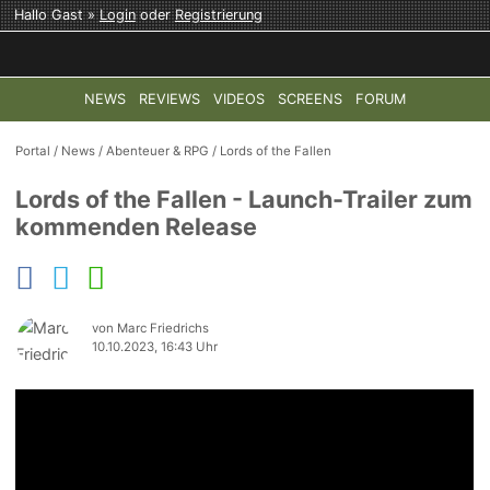
Hallo Gast »
Login
oder
Registrierung
NEWS
REVIEWS
VIDEOS
SCREENS
FORUM
TOP-THEMEN:
COD: MODERN WARFARE 4
HALO: CAMPAI
Portal
/
News
/
Abenteuer & RPG
/
Lords of the Fallen
Lords of the Fallen - Launch-Trailer zum
kommenden Release
von Marc Friedrichs
10.10.2023, 16:43 Uhr