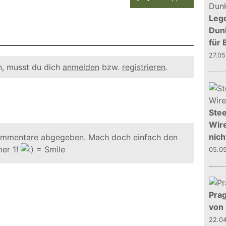
Leg
Dunk
für 
27.0
, musst du dich
anmelden
bzw.
registrieren
.
Stee
Wire
nich
ommentare abgegeben. Mach doch einfach den
er 1!
05.0
Prag
von
22.0