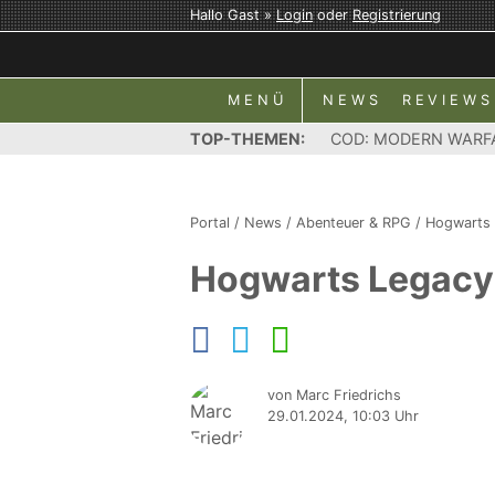
Hallo Gast »
Login
oder
Registrierung
MENÜ
NEWS
REVIEWS
TOP-THEMEN:
COD: MODERN WARF
Portal
/
News
/
Abenteuer & RPG
/
Hogwarts
Hogwarts Legacy 
von Marc Friedrichs
29.01.2024, 10:03 Uhr