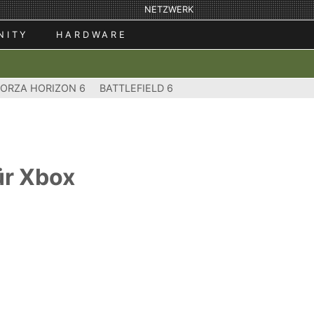
NETZWERK
NITY
HARDWARE
FORZA HORIZON 6
BATTLEFIELD 6
ür Xbox