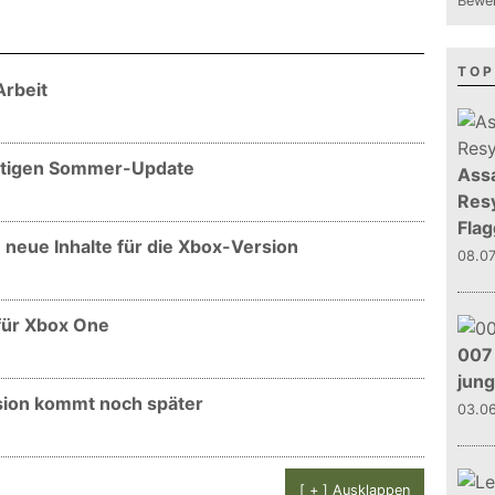
Bewer
TOP
Arbeit
eutigen Sommer-Update
Assa
Resy
Flag
neue Inhalte für die Xbox-Version
08.0
für Xbox One
007 
jun
ion kommt noch später
03.0
[ + ] Ausklappen