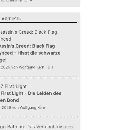
tung also fair
...
[+]
 ARTIKEL
ssin's Creed: Black Flag
nced - Hisst die schwarze
ge!
7.2026
von Wolfgang Kern
1
First Light - Die Leiden des
gen Bond
6.2026
von Wolfgang Kern