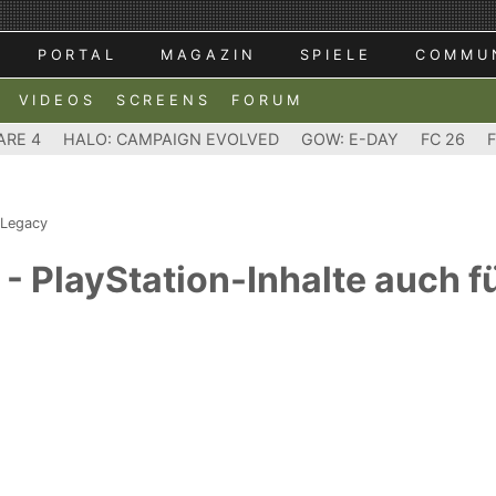
PORTAL
MAGAZIN
SPIELE
COMMU
VIDEOS
SCREENS
FORUM
ARE 4
HALO: CAMPAIGN EVOLVED
GOW: E-DAY
FC 26
 Legacy
- PlayStation-Inhalte auch f