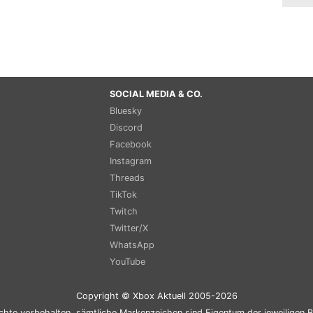
SOCIAL MEDIA & CO.
Bluesky
Discord
Facebook
Instagram
Threads
TikTok
Twitch
Twitter/X
WhatsApp
YouTube
Copyright © Xbox Aktuell 2005-2026
chte vorbehalten, sämtliche Markenzeichen sind Eigentum der jeweiligen B