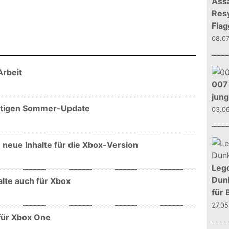
Assa
Resy
Flag
08.0
Arbeit
007 
jun
eutigen Sommer-Update
03.0
neue Inhalte für die Xbox-Version
Leg
Dunk
lte auch für Xbox
für 
27.0
für Xbox One