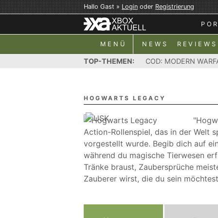
Hallo Gast »
Login
oder
Registrierung
PO
MENÜ
NEWS
REVIEWS
TOP-THEMEN:
COD: MODERN WARF
HOGWARTS LEGACY
"Hogwa
Action-Rollenspiel, das in der Welt s
vorgestellt wurde. Begib dich auf e
während du magische Tierwesen erfo
Tränke braust, Zaubersprüche meiste
Zauberer wirst, die du sein möchtest