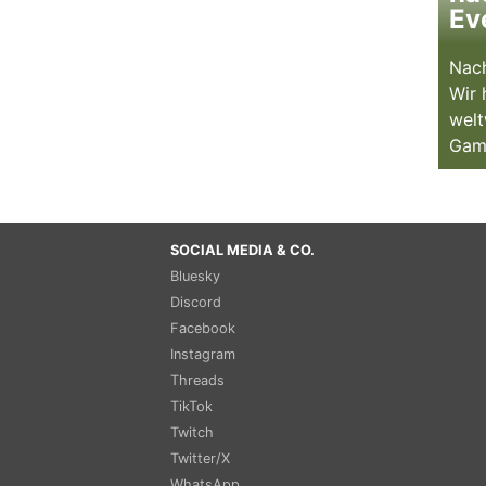
Ev
Nach
Wir 
welt
Gam
SOCIAL MEDIA & CO.
Bluesky
Discord
Facebook
Instagram
Threads
TikTok
Twitch
Twitter/X
WhatsApp