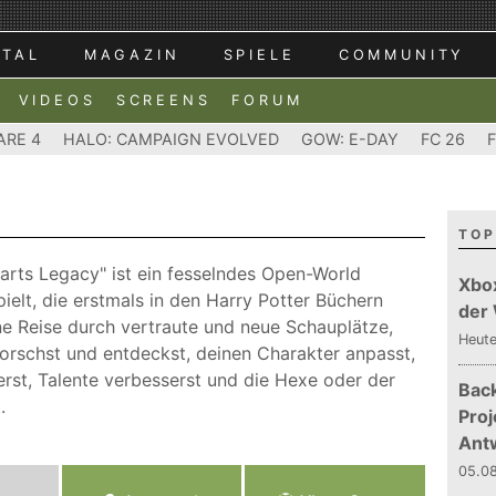
RTAL
MAGAZIN
SPIELE
COMMUNITY
VIDEOS
SCREENS
FORUM
ARE 4
HALO: CAMPAIGN EVOLVED
GOW: E-DAY
FC 26
TOP
rts Legacy" ist ein fesselndes Open-World
Xbo
pielt, die erstmals in den Harry Potter Büchern
der
ine Reise durch vertraute und neue Schauplätze,
Heut
rschst und entdeckst, deinen Charakter anpasst,
rst, Talente verbesserst und die Hexe oder der
Bac
.
Proj
Ant
05.08