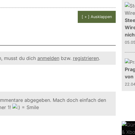
[ + ] Ausklappen
Stee
Wire
nich
05.0
, musst du dich
anmelden
bzw.
registrieren
.
Prag
von
22.0
ommentare abgegeben. Mach doch einfach den
er 1!