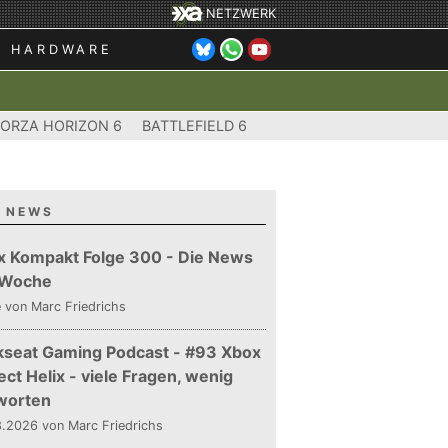
NETZWERK
HARDWARE
FORZA HORIZON 6
BATTLEFIELD 6
 NEWS
x Kompakt Folge 300 - Die News
 Woche
e
von Marc Friedrichs
kseat Gaming Podcast - #93 Xbox
ect Helix - viele Fragen, wenig
worten
.2026 von Marc Friedrichs