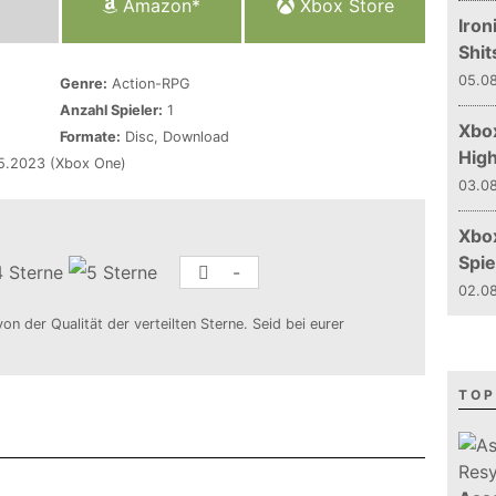
Amazon*
Xbox Store
Iron
Shit
05.08
Genre:
Action-RPG
Anzahl Spieler:
1
Xbox
Formate:
Disc, Download
Hig
05.2023 (Xbox One)
03.08
Xbo
Spie
-
02.08
von der Qualität der verteilten Sterne. Seid bei eurer
TOP