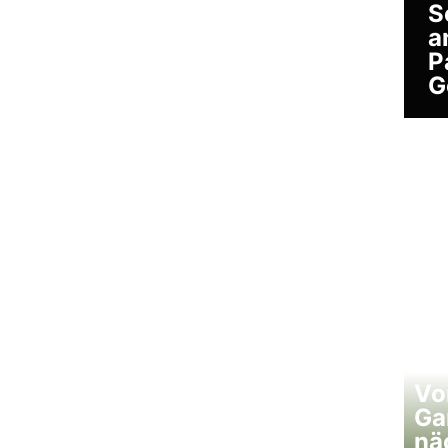
S
a
P
G
Vo
Ga
nä