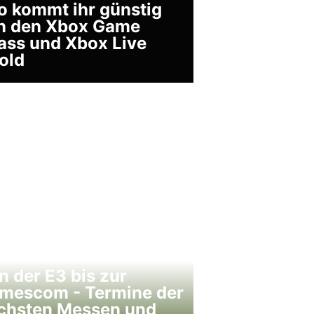
o kommt ihr günstig
n den Xbox Game
ass und Xbox Live
old
n der E3 bis zur
mescom - Termine der
chsten Messen und