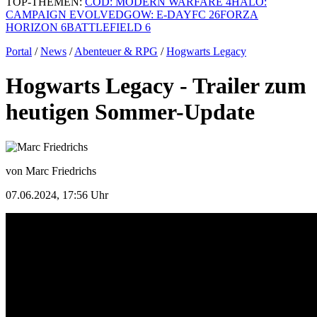
TOP-THEMEN:
COD: MODERN WARFARE 4
HALO:
CAMPAIGN EVOLVED
GOW: E-DAY
FC 26
FORZA
HORIZON 6
BATTLEFIELD 6
Portal
/
News
/
Abenteuer & RPG
/
Hogwarts Legacy
Hogwarts Legacy - Trailer zum
heutigen Sommer-Update
von Marc Friedrichs
07.06.2024, 17:56 Uhr