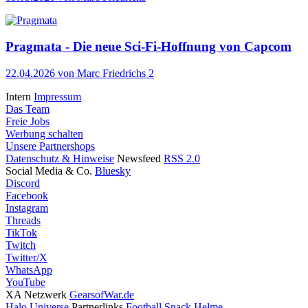
Pragmata - Die neue Sci-Fi-Hoffnung von Capcom
22.04.2026
von Marc Friedrichs
2
Intern
Impressum
Das Team
Freie Jobs
Werbung schalten
Unsere Partnershops
Datenschutz & Hinweise
Newsfeed
RSS 2.0
Social Media & Co.
Bluesky
Discord
Facebook
Instagram
Threads
TikTok
Twitch
Twitter/X
WhatsApp
YouTube
XA Netzwerk
GearsofWar.de
Halo Universe
Partnerlinks
Football Snack Helme