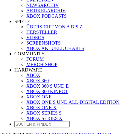
NEWSARCHIV
ARTIKELARCHIV
XBOX PODCASTS
SPIELE
ÜBERSICHT VON A BIS Z
HERSTELLER
VIDEOS
SCREENSHOTS
XBOX AKTUELL CHARTS
COMMUNITY
FORUM
MERCH SHOP
HARDWARE
XBOX
XBOX 360
XBOX 360 S UND E
XBOX 360 KINECT
XBOX ONE
XBOX ONE S UND ALL-DIGITAL EDITION
XBOX ONE X
XBOX SERIES S
XBOX SERIES X