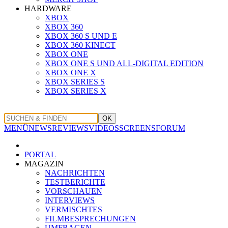
HARDWARE
XBOX
XBOX 360
XBOX 360 S UND E
XBOX 360 KINECT
XBOX ONE
XBOX ONE S UND ALL-DIGITAL EDITION
XBOX ONE X
XBOX SERIES S
XBOX SERIES X
OK
MENÜ
NEWS
REVIEWS
VIDEOS
SCREENS
FORUM
PORTAL
MAGAZIN
NACHRICHTEN
TESTBERICHTE
VORSCHAUEN
INTERVIEWS
VERMISCHTES
FILMBESPRECHUNGEN
UMFRAGEN