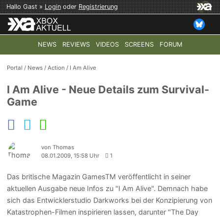
Hallo Gast »
Login
oder
Registrierung
NEWS
REVIEWS
VIDEOS
SCREENS
FORUM
TOP-THEMEN:
COD: MODERN WARFARE 4
HALO: CAMPAI
Portal
/
News
/
Action
/
I Am Alive
I Am Alive - Neue Details zum Survival-
Game
von Thomas
08.01.2009, 15:58 Uhr
1
Das britische Magazin GamesTM veröffentlicht in seiner
aktuellen Ausgabe neue Infos zu "I Am Alive". Demnach habe
sich das Entwicklerstudio Darkworks bei der Konzipierung von
Katastrophen-Filmen inspirieren lassen, darunter "The Day