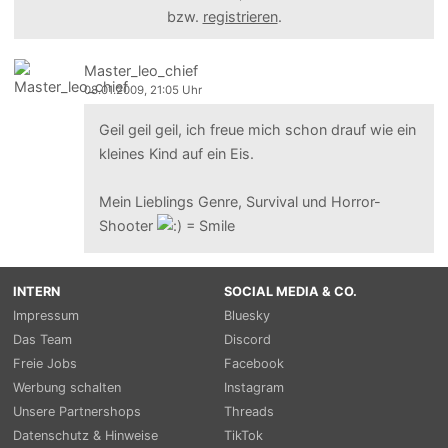
bzw.
registrieren
.
Master_leo_chief
08.01.2009, 21:05 Uhr
Geil geil geil, ich freue mich schon drauf wie ein
kleines Kind auf ein Eis.
Mein Lieblings Genre, Survival und Horror-
Shooter
INTERN
SOCIAL MEDIA & CO.
Impressum
Bluesky
Das Team
Discord
Freie Jobs
Facebook
Werbung schalten
Instagram
Unsere Partnershops
Threads
Datenschutz & Hinweise
TikTok