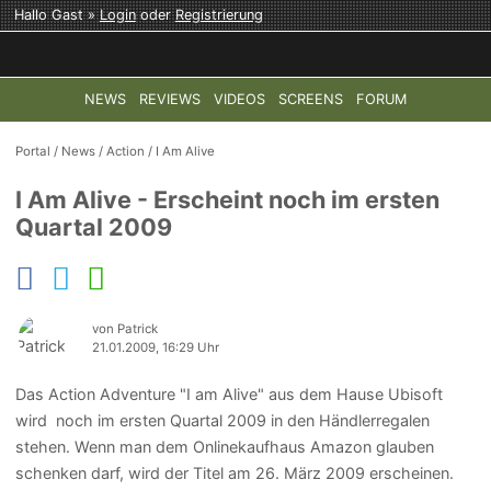
Hallo Gast »
Login
oder
Registrierung
NEWS
REVIEWS
VIDEOS
SCREENS
FORUM
TOP-THEMEN:
COD: MODERN WARFARE 4
HALO: CAMPAI
Portal
/
News
/
Action
/
I Am Alive
I Am Alive - Erscheint noch im ersten
Quartal 2009
von Patrick
21.01.2009, 16:29 Uhr
Das Action Adventure "I am Alive" aus dem Hause Ubisoft
wird noch im ersten Quartal 2009 in den Händlerregalen
stehen. Wenn man dem Onlinekaufhaus Amazon glauben
schenken darf, wird der Titel am 26. März 2009 erscheinen.