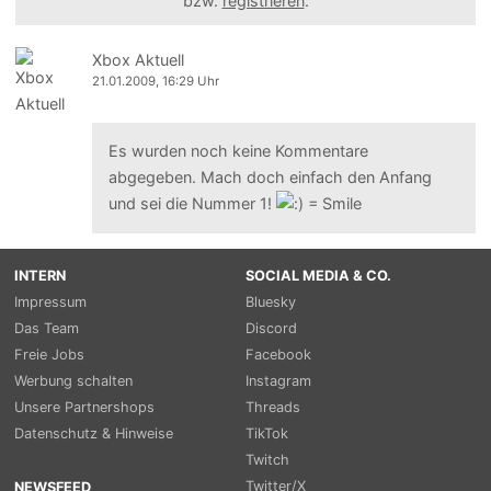
bzw.
registrieren
.
Xbox Aktuell
21.01.2009, 16:29 Uhr
Es wurden noch keine Kommentare
abgegeben. Mach doch einfach den Anfang
und sei die Nummer 1!
INTERN
SOCIAL MEDIA & CO.
Impressum
Bluesky
Das Team
Discord
Freie Jobs
Facebook
Werbung schalten
Instagram
Unsere Partnershops
Threads
Datenschutz & Hinweise
TikTok
Twitch
Twitter/X
NEWSFEED