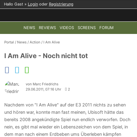
Hallo Gast »
Login
oder
Registrierung
NEWS
REVIEWS
VIDEOS
SCREENS
FORUM
TOP-THEMEN:
COD: MODERN WARFARE 4
HALO: CAMPAI
Portal
/
News
/
Action
/
I Am Alive
I Am Alive - Noch nicht tot
von Marc Friedrichs
29.06.2011, 07:16 Uhr
2
Nachdem von "I Am Alive" auf der E3 2011 nichts zu sehen
und hören war, konnte man fast meinen, Ubisoft hätte das
bereits 2008 angekündigte Spiel nun endlich verworfen. Doch
nein, es gibt mal wieder ein Lebenszeichen von dem Spiel, in
dem man nach einem Erdbeben ums Überleben kämpfen