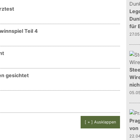
rztest
Leg
Dunk
für 
innspiel Teil 4
27.0
nt
Stee
en gesichtet
Wire
nich
05.0
Prag
[ + ] Ausklappen
von
22.0