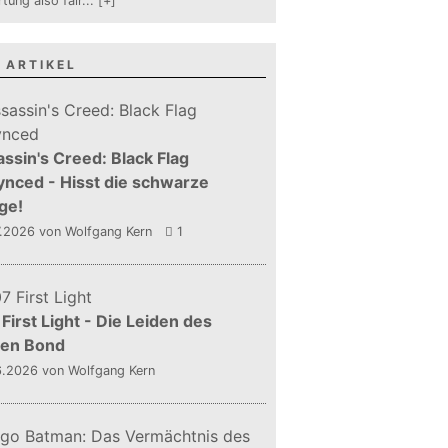
tung also fair
...
[+]
 ARTIKEL
ssin's Creed: Black Flag
nced - Hisst die schwarze
ge!
7.2026
von Wolfgang Kern
1
First Light - Die Leiden des
gen Bond
6.2026
von Wolfgang Kern