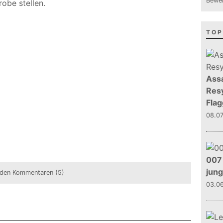
Bewer
obe stellen.
TOP
Assa
Resy
Flag
08.0
007 
jun
den Kommentaren (5)
03.0