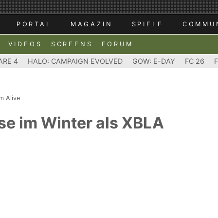
PORTAL
MAGAZIN
SPIELE
COMMU
VIDEOS
SCREENS
FORUM
ARE 4
HALO: CAMPAIGN EVOLVED
GOW: E-DAY
FC 26
m Alive
ase im Winter als XBLA