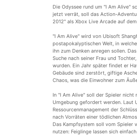
Die Odyssee rund um "I Am Alive" sch
jetzt verrät, soll das Action-Adven
2012" als Xbox Live Arcade auf dem
"I Am Alive" wird von Ubisoft Shangh
postapokalyptischen Welt, in welcher
ihn zum Denken anregen sollen. Das
Suche nach seiner Frau und Tochter
wurden. Ein Jahr später findet er H
Gebäude sind zerstört, giftige Asche
Chaos, was die Einwohner zum Äußer
In "I Am Alive" soll der Spieler nich
Umgebung gefordert werden. Laut Ub
Ressourcenmanagement der Schlüsse
nach Vorräten einer tödlichen Atmo
Das Kampfsystem soll vom Spieler v
nutzen: Feiglinge lassen sich einfach