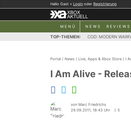
Hallo Gast »
Login
oder
Registrierung
MENÜ
NEWS
REVIEWS
TOP-THEMEN:
COD: MODERN WARF
Portal
/
News
/
Live, Apps & Xbox Store
/
I A
I Am Alive - Rele
von Marc Friedrichs
29.09.2011, 18:43 Uhr
5