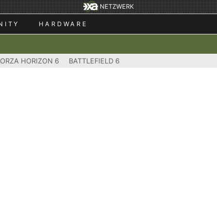
NETZWERK
NITY
HARDWARE
FORZA HORIZON 6
BATTLEFIELD 6