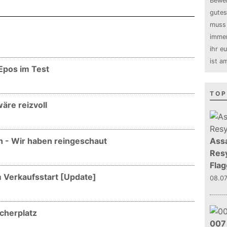
Bewer
gutes
muss 
immer
ihr e
ist a
-Epos im Test
TOP
wäre reizvoll
uch - Wir haben reingeschaut
Assa
Resy
Flag
um Verkaufsstart [Update]
08.0
icherplatz
007 