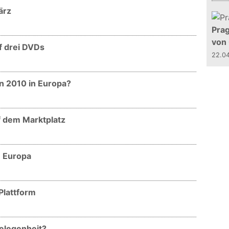
ärz
Prag
von
uf drei DVDs
22.0
en 2010 in Europa?
uf dem Marktplatz
in Europa
-Plattform
gelegenheit?