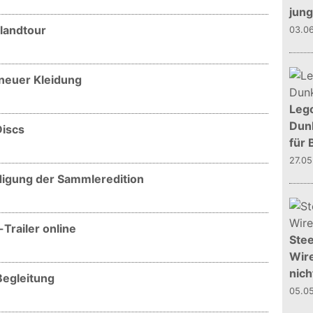
jun
hlandtour
03.0
 neuer Kleidung
Leg
Dunk
Discs
für 
27.0
ündigung der Sammleredition
-Trailer online
Stee
Wire
nich
Begleitung
05.0