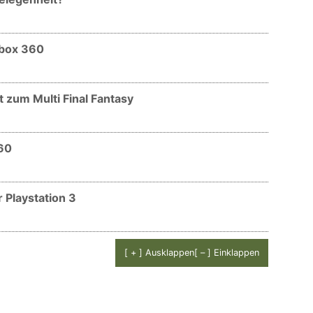
 Xbox 360
t zum Multi Final Fantasy
360
ür Playstation 3
[ + ] Ausklappen
[ – ] Einklappen