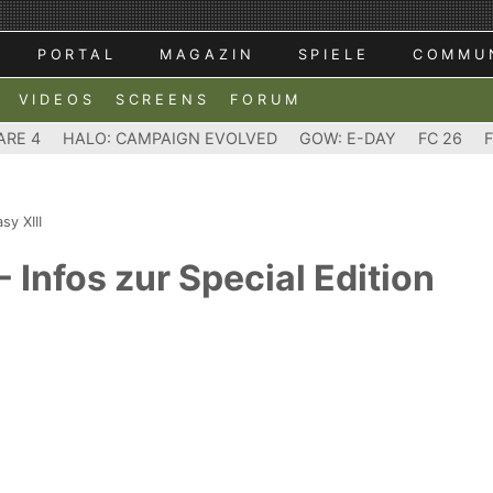
PORTAL
MAGAZIN
SPIELE
COMMU
VIDEOS
SCREENS
FORUM
ARE 4
HALO: CAMPAIGN EVOLVED
GOW: E-DAY
FC 26
sy XIII
 - Infos zur Special Edition