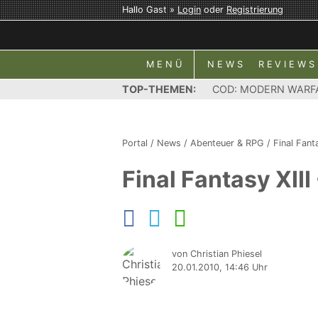
Hallo Gast »
Login
oder
Registrierung
MENÜ
NEWS
REVIEWS
TOP-THEMEN:
COD: MODERN WARF
Portal
/
News
/
Abenteuer & RPG
/
Final Fanta
Final Fantasy XIII
von Christian Phiesel
20.01.2010, 14:46 Uhr