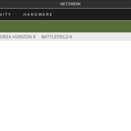
NETZWERK
NITY
HARDWARE
FORZA HORIZON 6
BATTLEFIELD 6