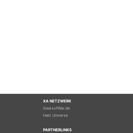
XA NETZWERK
GearsofWar.de
Halo Universe
PARTNERLINKS