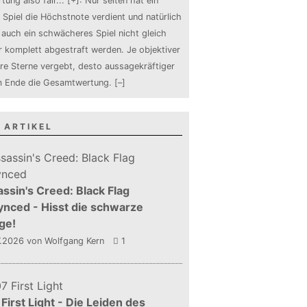
tung also fair
...
[+]
: Nur selten hat ein
 Spiel die Höchstnote verdient und natürlich
auch ein schwächeres Spiel nicht gleich
 komplett abgestraft werden. Je objektiver
ure Sterne vergebt, desto aussagekräftiger
m Ende die Gesamtwertung.
[–]
 ARTIKEL
ssin's Creed: Black Flag
nced - Hisst die schwarze
ge!
7.2026
von Wolfgang Kern
1
First Light - Die Leiden des