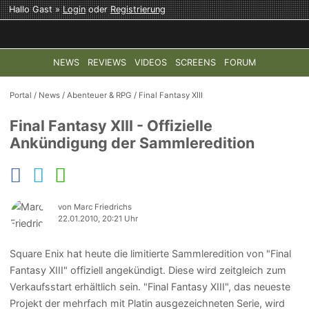
Hallo Gast »
Login
oder
Registrierung
NEWS
REVIEWS
VIDEOS
SCREENS
FORUM
TOP-THEMEN:
COD: MODERN WARFARE 4
HALO: CAMPAI
Portal
/
News
/
Abenteuer & RPG
/
Final Fantasy XIII
Final Fantasy XIII - Offizielle
Ankündigung der Sammleredition
von Marc Friedrichs
22.01.2010, 20:21 Uhr
Square Enix hat heute die limitierte Sammleredition von "Final
Fantasy XIII" offiziell angekündigt. Diese wird zeitgleich zum
Verkaufsstart erhältlich sein. "Final Fantasy XIII", das neueste
Projekt der mehrfach mit Platin ausgezeichneten Serie, wird