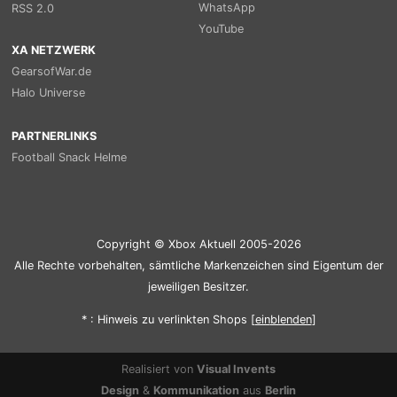
WhatsApp
RSS 2.0
YouTube
XA NETZWERK
GearsofWar.de
Halo Universe
PARTNERLINKS
Football Snack Helme
Copyright © Xbox Aktuell 2005-2026
Alle Rechte vorbehalten, sämtliche Markenzeichen sind Eigentum der
jeweiligen Besitzer.
* : Hinweis zu verlinkten Shops [
ein
blenden
]
Realisiert von
Visual Invents
Design
&
Kommunikation
aus
Berlin