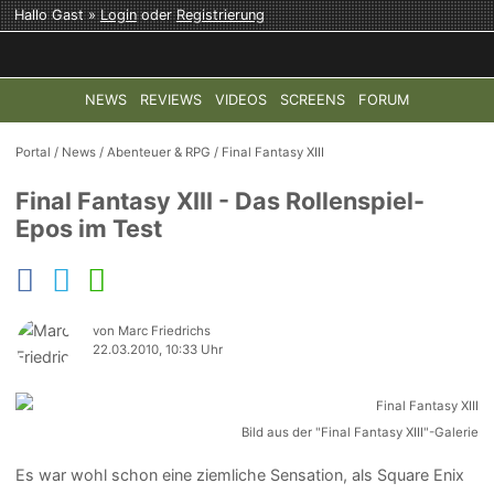
Hallo Gast »
Login
oder
Registrierung
NEWS
REVIEWS
VIDEOS
SCREENS
FORUM
TOP-THEMEN:
COD: MODERN WARFARE 4
HALO: CAMPAI
Portal
/
News
/
Abenteuer & RPG
/
Final Fantasy XIII
Final Fantasy XIII - Das Rollenspiel-
Epos im Test
von Marc Friedrichs
22.03.2010, 10:33 Uhr
Bild aus der "Final Fantasy XIII"-Galerie
Es war wohl schon eine ziemliche Sensation, als Square Enix