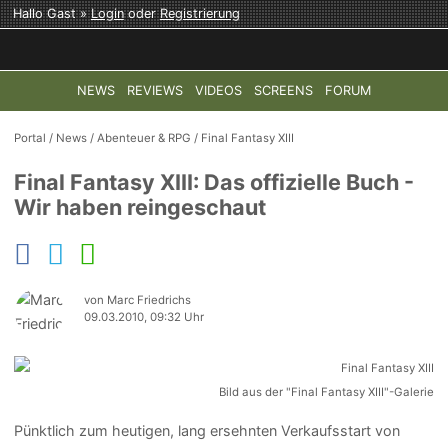
Hallo Gast »
Login
oder
Registrierung
NEWS
REVIEWS
VIDEOS
SCREENS
FORUM
TOP-THEMEN:
COD: MODERN WARFARE 4
HALO: CAMPAI
Portal
/
News
/
Abenteuer & RPG
/
Final Fantasy XIII
Final Fantasy XIII: Das offizielle Buch -
Wir haben reingeschaut
von Marc Friedrichs
09.03.2010, 09:32 Uhr
Bild aus der "Final Fantasy XIII"-Galerie
Pünktlich zum heutigen, lang ersehnten Verkaufsstart von