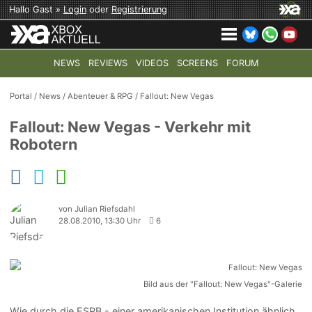
Hallo Gast »
Login
oder
Registrierung
NEWS
REVIEWS
VIDEOS
SCREENS
FORUM
TOP-THEMEN:
COD: MODERN WARFARE 4
HALO: CAMPAI
Portal
/
News
/
Abenteuer & RPG
/
Fallout: New Vegas
Fallout: New Vegas - Verkehr mit
Robotern
von Julian Riefsdahl
28.08.2010, 13:30 Uhr
6
Bild aus der "Fallout: New Vegas"-Galerie
Wie durch die ESRB - einer amerikanischen Institution ähnlich