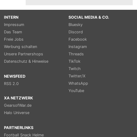
INTERN
SOCIAL MEDIA & CO.
Impressum
Bluesky
Das Team
Discord
Freie Jobs
Facebook
Werbung schalten
Instagram
Unsere Partnershops
Threads
Datenschutz & Hinweise
TikTok
Twitch
Twitter/X
NEWSFEED
WhatsApp
RSS 2.0
YouTube
XA NETZWERK
GearsofWar.de
Halo Universe
PARTNERLINKS
Football Snack Helme