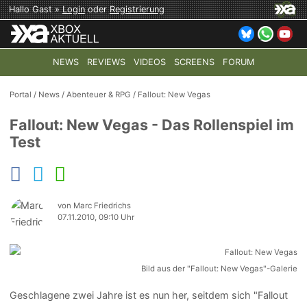
Hallo Gast »
Login
oder
Registrierung
NEWS
REVIEWS
VIDEOS
SCREENS
FORUM
TOP-THEMEN:
COD: MODERN WARFARE 4
HALO: CAMPAI
Portal
/
News
/
Abenteuer & RPG
/
Fallout: New Vegas
Fallout: New Vegas - Das Rollenspiel im
Test
von Marc Friedrichs
07.11.2010, 09:10 Uhr
Bild aus der "Fallout: New Vegas"-Galerie
Geschlagene zwei Jahre ist es nun her, seitdem sich "Fallout