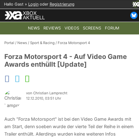
Hallo Gast »
Login
oder
Registrierung
NEWS
REVIEWS
VIDEOS
SCREENS
FORUM
TOP-THEMEN:
COD: MODERN WARFARE 4
HALO: CAMPAI
Portal
/
News
/
Sport & Racing
/
Forza Motorsport 4
Forza Motorsport 4 - Auf Video Game
Awards enthüllt [Update]
von Christian Lamprecht
12.12.2010, 03:51 Uhr
Auch "Forza Motorsport" ist bei den Video Game Awards mit
am Start, denn soeben wurde der vierte Teil der Reihe in einem
Trailer enthüllt. Allerdings wurden keine weiteren Infos