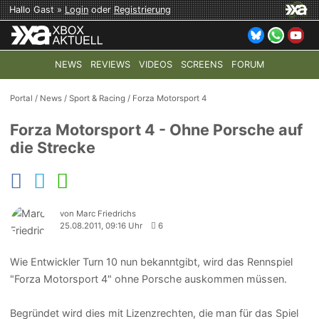
Hallo Gast »
Login
oder
Registrierung
NEWS
REVIEWS
VIDEOS
SCREENS
FORUM
TOP-THEMEN:
COD: MODERN WARFARE 4
HALO: CAMPAI
Portal
/
News
/
Sport & Racing
/
Forza Motorsport 4
Forza Motorsport 4 - Ohne Porsche auf
die Strecke
von Marc Friedrichs
25.08.2011, 09:16 Uhr
6
Wie Entwickler Turn 10 nun bekanntgibt, wird das Rennspiel
"Forza Motorsport 4" ohne Porsche auskommen müssen.
Begründet wird dies mit Lizenzrechten, die man für das Spiel