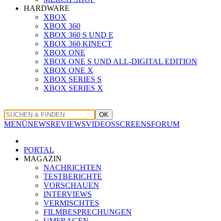
HARDWARE
XBOX
XBOX 360
XBOX 360 S UND E
XBOX 360 KINECT
XBOX ONE
XBOX ONE S UND ALL-DIGITAL EDITION
XBOX ONE X
XBOX SERIES S
XBOX SERIES X
OK
MENÜ
NEWS
REVIEWS
VIDEOS
SCREENS
FORUM
PORTAL
MAGAZIN
NACHRICHTEN
TESTBERICHTE
VORSCHAUEN
INTERVIEWS
VERMISCHTES
FILMBESPRECHUNGEN
UMFRAGEN