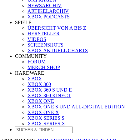
NEWSARCHIV
ARTIKELARCHIV
XBOX PODCASTS
SPIELE
ÜBERSICHT VON A BIS Z
HERSTELLER
VIDEOS
SCREENSHOTS
XBOX AKTUELL CHARTS
COMMUNITY
FORUM
MERCH SHOP
HARDWARE
XBOX
XBOX 360
XBOX 360 S UND E
XBOX 360 KINECT
XBOX ONE
XBOX ONE S UND ALL-DIGITAL EDITION
XBOX ONE X
XBOX SERIES S
XBOX SERIES X