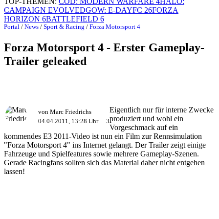
TOP-THEMEN:
COD: MODERN WARFARE 4
HALO:
CAMPAIGN EVOLVED
GOW: E-DAY
FC 26
FORZA
HORIZON 6
BATTLEFIELD 6
Portal
/
News
/
Sport & Racing
/
Forza Motorsport 4
Forza Motorsport 4 - Erster Gameplay-
Trailer geleaked
Eigentlich nur für interne Zwecke
von Marc Friedrichs
produziert und wohl ein
04.04.2011, 13:28 Uhr
3
Vorgeschmack auf ein
kommendes E3 2011-Video ist nun ein Film zur Rennsimulation
"Forza Motorsport 4" ins Internet gelangt. Der Trailer zeigt einige
Fahrzeuge und Spielfeatures sowie mehrere Gameplay-Szenen.
Gerade Racingfans sollten sich das Material daher nicht entgehen
lassen!