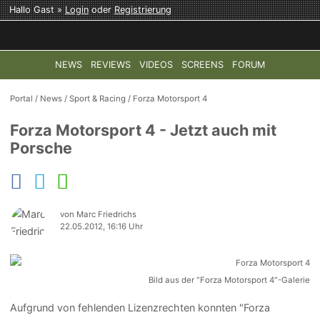
Hallo Gast »
Login
oder
Registrierung
NEWS
REVIEWS
VIDEOS
SCREENS
FORUM
TOP-THEMEN:
COD: MODERN WARFARE 4
HALO: CAMPAI
Portal
/
News
/
Sport & Racing
/
Forza Motorsport 4
Forza Motorsport 4 - Jetzt auch mit
Porsche
von Marc Friedrichs
22.05.2012, 16:16 Uhr
Bild aus der "Forza Motorsport 4"-Galerie
Aufgrund von fehlenden Lizenzrechten konnten "Forza