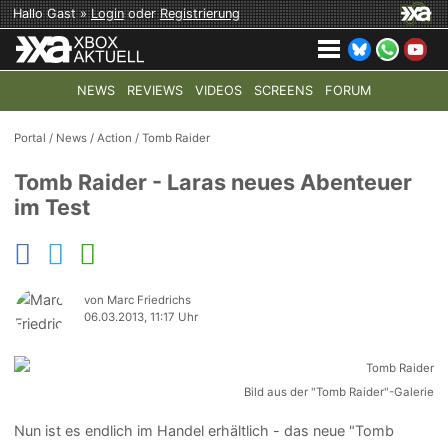
Hallo Gast »
Login
oder
Registrierung
NEWS
REVIEWS
VIDEOS
SCREENS
FORUM
TOP-THEMEN:
COD: MODERN WARFARE 4
HALO: CAMPAI
Portal
/
News
/
Action
/
Tomb Raider
Tomb Raider - Laras neues Abenteuer
im Test
von Marc Friedrichs
06.03.2013, 11:17 Uhr
Bild aus der "Tomb Raider"-Galerie
Nun ist es endlich im Handel erhältlich - das neue "Tomb