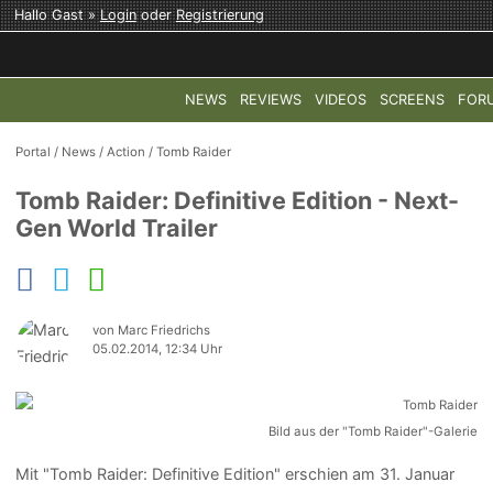
Hallo Gast »
Login
oder
Registrierung
NEWS
REVIEWS
VIDEOS
SCREENS
FOR
TOP-THEMEN:
COD: MODERN WARFARE 4
HALO: CAMPAI
Portal
/
News
/
Action
/
Tomb Raider
Tomb Raider: Definitive Edition - Next-
Gen World Trailer
von Marc Friedrichs
05.02.2014, 12:34 Uhr
Bild aus der "Tomb Raider"-Galerie
Mit "Tomb Raider: Definitive Edition" erschien am 31. Januar