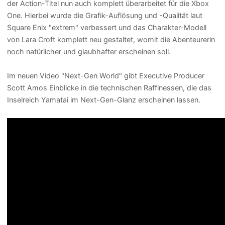
der Action-Titel nun auch komplett überarbeitet für die Xbox
One. Hierbei wurde die Grafik-Auflösung und -Qualität laut
Square Enix "extrem" verbessert und das Charakter-Modell
von Lara Croft komplett neu gestaltet, womit die Abenteurerin
noch natürlicher und glaubhafter erscheinen soll.
Im neuen Video "Next-Gen World" gibt Executive Producer
Scott Amos Einblicke in die technischen Raffinessen, die das
Inselreich Yamatai im Next-Gen-Glanz erscheinen lassen.