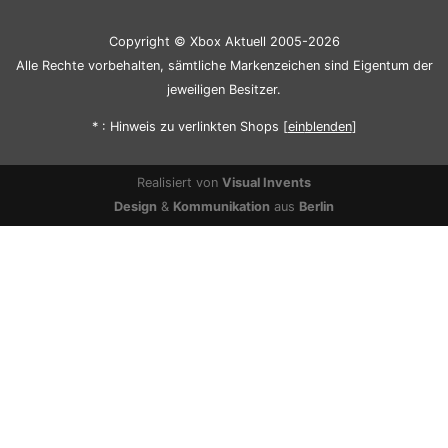
Copyright © Xbox Aktuell 2005-2026
Alle Rechte vorbehalten, sämtliche Markenzeichen sind Eigentum der
jeweiligen Besitzer.
* : Hinweis zu verlinkten Shops [
ein
blenden
]
Realisiert von
Visual Invents
Design
&
Kommunikation
aus
Berlin