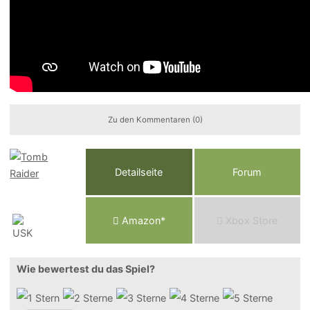
Zu den Kommentaren (0)
Detailseite
Forum
Am
a
z
o
n*
Xbox
Store
Wie bewertest du das Spiel?