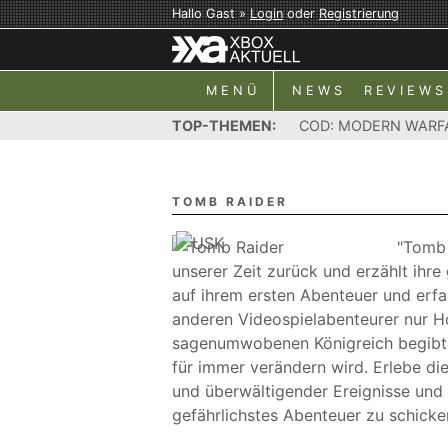
Hallo Gast »
Login
oder
Registrierung
MENÜ
NEWS
REVIEWS
TOP-THEMEN:
COD: MODERN WARF
TOMB RAIDER
"Tomb 
unserer Zeit zurück und erzählt ihre
auf ihrem ersten Abenteuer und erfah
anderen Videospielabenteurer nur H
sagenumwobenen Königreich begibt si
für immer verändern wird. Erlebe di
und überwältigender Ereignisse und 
gefährlichstes Abenteuer zu schicke