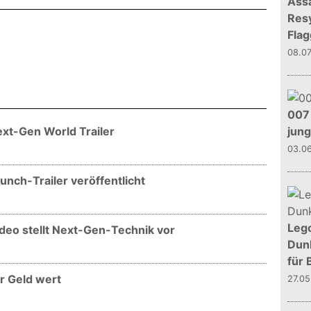
Assa
Resy
Flag
08.0
007 
ext-Gen World Trailer
jun
03.0
aunch-Trailer veröffentlicht
Leg
ideo stellt Next-Gen-Technik vor
Dunk
für 
r Geld wert
27.0