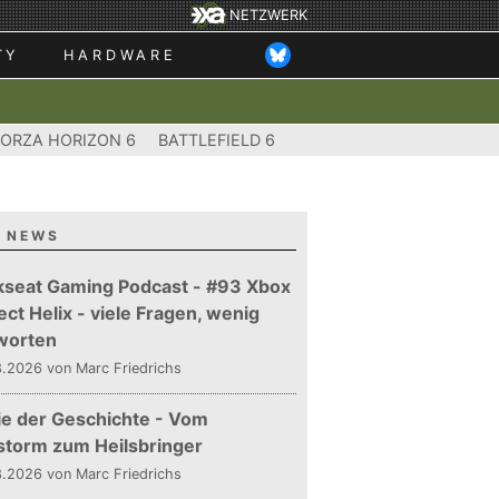
NETZWERK
TY
HARDWARE
FORZA HORIZON 6
BATTLEFIELD 6
 NEWS
kseat Gaming Podcast - #93 Xbox
ect Helix - viele Fragen, wenig
worten
.2026 von Marc Friedrichs
ie der Geschichte - Vom
storm zum Heilsbringer
.2026 von Marc Friedrichs