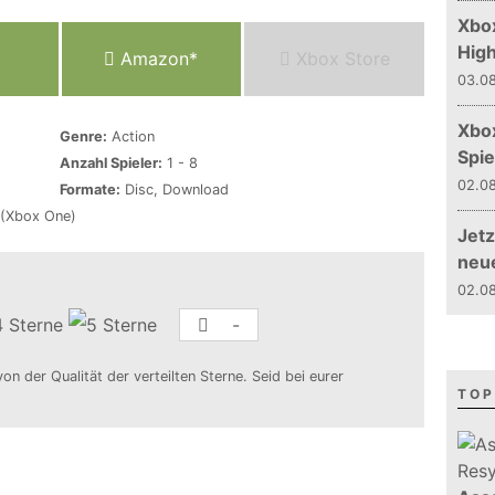
Xbox
Hig
Amazon*
Xbox Store
03.08
Xbo
Genre:
Action
Spie
Anzahl Spieler:
1 - 8
02.08
Formate:
Disc, Download
 (Xbox One)
Jetz
neu
02.08
-
von der Qualität der verteilten Sterne. Seid bei eurer
TOP