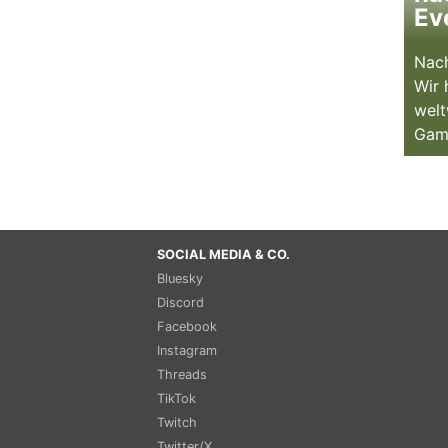
Ev
Nach
Wir 
welt
Gam
SOCIAL MEDIA & CO.
Bluesky
Discord
Facebook
Instagram
Threads
TikTok
Twitch
Twitter/X