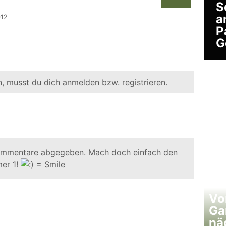
S
a
012
P
G
, musst du dich
anmelden
bzw.
registrieren
.
ommentare abgegeben. Mach doch einfach den
er 1!
Vo
Ga
nä