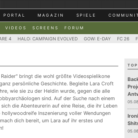
PORTAL
MAGAZIN
SPIELE
COMMUNI
VIDEOS
SCREENS
FORUM
ARE 4
HALO: CAMPAIGN EVOLVED
GOW: E-DAY
FC 26
TOP
Raider" bringt die wohl größte Videospielikone
Bac
 ganz persönliche Geschichte. Begleite Lara Croft
Proj
re, wie sie zu der Heldin wurde, gegen die alle
Ant
obbyarchäologen sind. Auf der Suche nach einem
05.08
ch die Abenteurerin auf eine Reise, die ihr Leben
e hollywoodreife Inszenierung voller Wendungen
Iron
mach dich bereit, um Lara auf ihr erstes und
Shit
n!
05.08