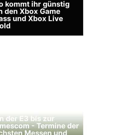
o kommt ihr günstig
n den Xbox Game
ass und Xbox Live
old
n der E3 bis zur
mescom - Termine der
chsten Messen und