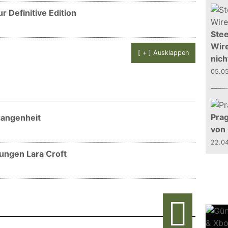
r Definitive Edition
Stee
Wire
[ + ] Ausklappen
nich
05.0
Prag
gangenheit
von
22.0
ungen Lara Croft