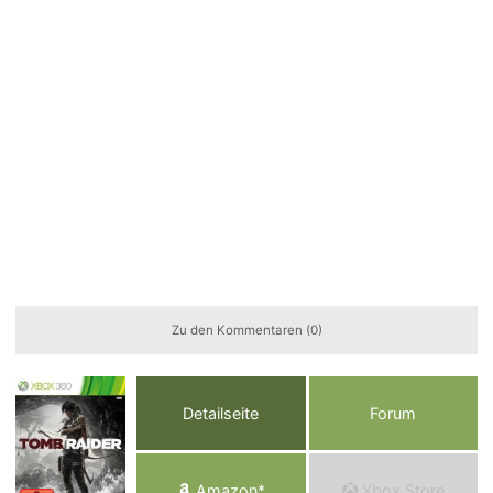
Zu den Kommentaren (0)
Detailseite
Forum
Am
a
z
o
n*
Xbox
Store