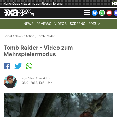
Hallo Gast »
Login
oder
Registrierung
NEWS
REVIEWS
VIDEOS
SCREENS
FORUM
TOP-THEMEN:
COD: MODERN WARFARE 4
HALO: CAMPAI
Portal
/
News
/
Action
/
Tomb Raider
Tomb Raider - Video zum
Mehrspielermodus
von Marc Friedrichs
08.01.2013, 19:51 Uhr