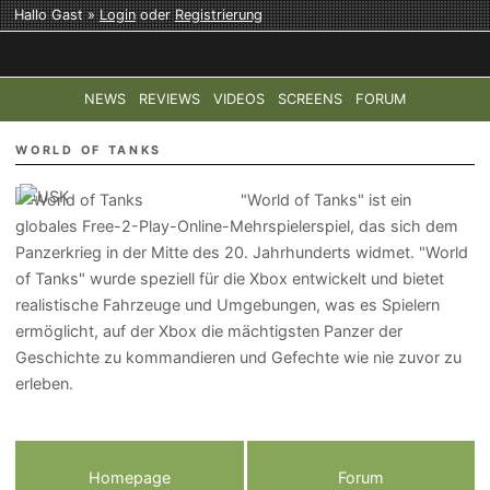
Hallo Gast »
Login
oder
Registrierung
NEWS
REVIEWS
VIDEOS
SCREENS
FORUM
TOP-THEMEN:
COD: MODERN WARFARE 4
HALO: CAMPAI
WORLD OF TANKS
"World of Tanks" ist ein
globales Free-2-Play-Online-Mehrspielerspiel, das sich dem
Panzerkrieg in der Mitte des 20. Jahrhunderts widmet. "World
of Tanks" wurde speziell für die Xbox entwickelt und bietet
realistische Fahrzeuge und Umgebungen, was es Spielern
ermöglicht, auf der Xbox die mächtigsten Panzer der
Geschichte zu kommandieren und Gefechte wie nie zuvor zu
erleben.
Homepage
Forum