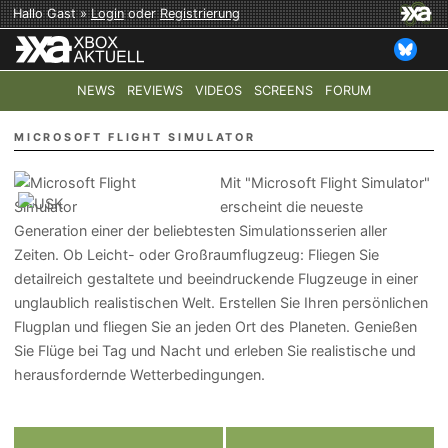
Hallo Gast »
Login
oder
Registrierung
NEWS
REVIEWS
VIDEOS
SCREENS
FORUM
TOP-THEMEN:
COD: MODERN WARFARE 4
HALO: CAMPAI
MICROSOFT FLIGHT SIMULATOR
Mit "Microsoft Flight Simulator"
erscheint die neueste
Generation einer der beliebtesten Simulationsserien aller
Zeiten. Ob Leicht- oder Großraumflugzeug: Fliegen Sie
detailreich gestaltete und beeindruckende Flugzeuge in einer
unglaublich realistischen Welt. Erstellen Sie Ihren persönlichen
Flugplan und fliegen Sie an jeden Ort des Planeten. Genießen
Sie Flüge bei Tag und Nacht und erleben Sie realistische und
herausfordernde Wetterbedingungen.