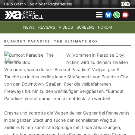
Hallo Gast »
Login
oder
Registrierung
NEWS
REVIEWS
VIDEOS
SCREENS
FORUM
TOP-THEMEN:
COD: MODERN WARFARE 4
HALO: CAMPAI
BURNOUT PARADISE: THE ULTIMATE BOX
Willkommen in Paradise City!
Action wird zu deinem zweiten
Vornamen, wenn du bei "Burnout Paradise" Vollgas gibst!
Tauche ein in das endlos lange Straßennetz von Paradise City
von den Downtown-Straßen, über die vielbefahrenen
Freeways bis hin zu den weitläufigen Bergpässen. "Burnout
Paradise" wartet darauf, von dir entdeckt zu werden!
Crashe und schrotte die Wagen deiner Gegner bei Rennevents
in der ganzen Stadt und suche den schnellsten Weg zur
Ziellinie. Nimm sämtliche Sprünge mit, finde Abkürzungen,
crashe Absperrungen und finde Rennwege, die deine Gegner