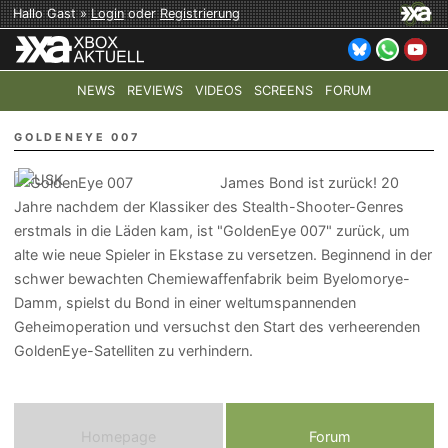
Hallo Gast »
Login
oder
Registrierung
NEWS
REVIEWS
VIDEOS
SCREENS
FORUM
TOP-THEMEN:
COD: MODERN WARFARE 4
HALO: CAMPAI
GOLDENEYE 007
James Bond ist zurück! 20
Jahre nachdem der Klassiker des Stealth-Shooter-Genres
erstmals in die Läden kam, ist "GoldenEye 007" zurück, um
alte wie neue Spieler in Ekstase zu versetzen. Beginnend in der
schwer bewachten Chemiewaffenfabrik beim Byelomorye-
Damm, spielst du Bond in einer weltumspannenden
Geheimoperation und versuchst den Start des verheerenden
GoldenEye-Satelliten zu verhindern.
Homepage
Forum