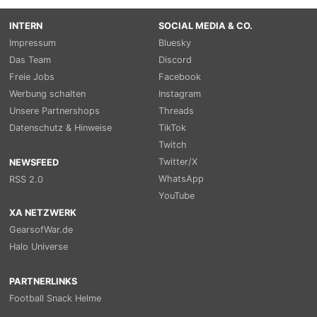
INTERN
SOCIAL MEDIA & CO.
Impressum
Bluesky
Das Team
Discord
Freie Jobs
Facebook
Werbung schalten
Instagram
Unsere Partnershops
Threads
Datenschutz & Hinweise
TikTok
Twitch
Twitter/X
NEWSFEED
WhatsApp
RSS 2.0
YouTube
XA NETZWERK
GearsofWar.de
Halo Universe
PARTNERLINKS
Football Snack Helme