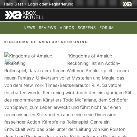
Hallo Gast »
Login
oder
Registrierung
NEWS
REVIEWS
VIDEOS
SCREENS
FORUM
TOP-THEMEN:
COD: MODERN WARFARE 4
HALO: CAMPAI
KINGDOMS OF AMALUR: RECKONING
"Kingdoms of Amalur:
Reckoning" ist ein Action-
Rollenspiel, das in der offenen Welt von Amalur spielt – einem
neuen Fantasy-Universum voller Mysterien und Magie, das
von dem New York Times-Bestsellerautor R. A. Salvatore
erschaffen wurde. Reckoning wird durch den einzigartigen Stil
des renommierten Künstlers Todd McFarlane, dem Schöpfer
von Spawn, zum Leben erweckt und führt nicht nur einen
neuen visuellen Stil, sondern auch eine neue Dimension
fesselnder Action-Kämpfe ins Rollenspiel-Genre ein.
Entwickelt wird das Spiel unter der Leitung von Ken Rolston,
dem Lead Designer der von der Kritik gefeierten Rollenspiele