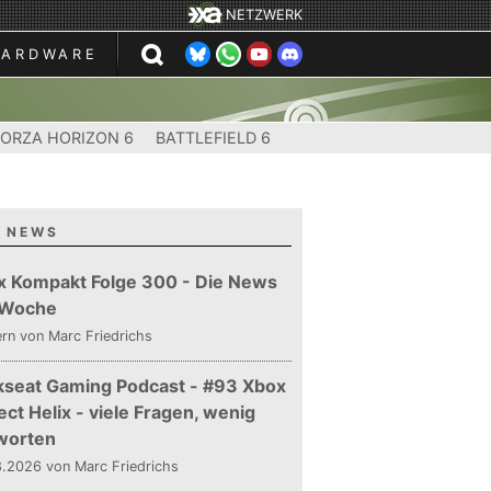
NETZWERK
HARDWARE
FORZA HORIZON 6
BATTLEFIELD 6
 NEWS
x Kompakt Folge 300 - Die News
 Woche
ern
von Marc Friedrichs
kseat Gaming Podcast - #93 Xbox
ect Helix - viele Fragen, wenig
worten
.2026 von Marc Friedrichs