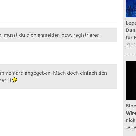
Leg
Dunk
, musst du dich
anmelden
bzw.
registrieren
.
für 
27.0
ommentare abgegeben. Mach doch einfach den
er 1!
Stee
Wire
nich
05.0