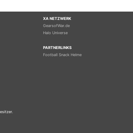
XA NETZWERK
GearsofWar.de
Halo Universe
PARTNERLINKS
Football Snack Helme
esitzer.