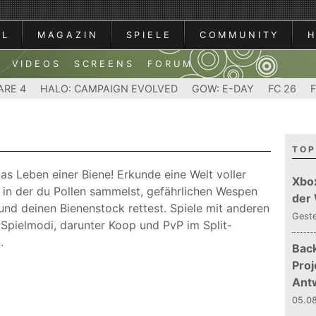
AL
MAGAZIN
SPIELE
COMMUNITY
VIDEOS
SCREENS
FORUM
ARE 4
HALO: CAMPAIGN EVOLVED
GOW: E-DAY
FC 26
TOP
as Leben einer Biene! Erkunde eine Welt voller
Xbo
 in der du Pollen sammelst, gefährlichen Wespen
der
 und deinen Bienenstock rettest. Spiele mit anderen
Gest
i Spielmodi, darunter Koop und PvP im Split-
.
Bac
Proj
Ant
05.08