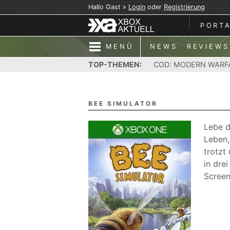
Hallo Gast »
Login
oder
Registrierung
PORT
MENÜ
NEWS
REVIEWS
TOP-THEMEN:
COD: MODERN WARF
BEE SIMULATOR
Lebe d
Leben,
trotzt
in dre
Screen