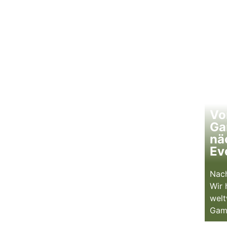
Vo
Ga
nä
Ev
Nach
Wir 
welt
Gam