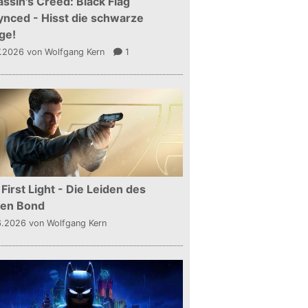
ssin's Creed: Black Flag
nced - Hisst die schwarze
ge!
7.2026
von Wolfgang Kern
1
First Light - Die Leiden des
gen Bond
6.2026
von Wolfgang Kern