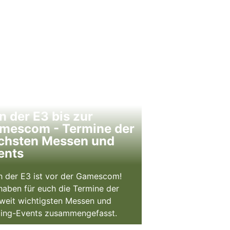
n der E3 bis zur
mescom - Termine der
chsten Messen und
ents
 der E3 ist vor der Gamescom!
haben für euch die Termine der
weit wichtigsten Messen und
ing-Events zusammengefasst.