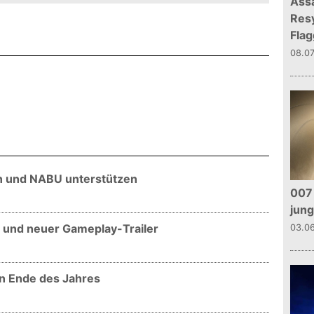
Assa
Resy
Flag
08.0
n und NABU unterstützen
007 
jun
s und neuer Gameplay-Trailer
03.0
en Ende des Jahres