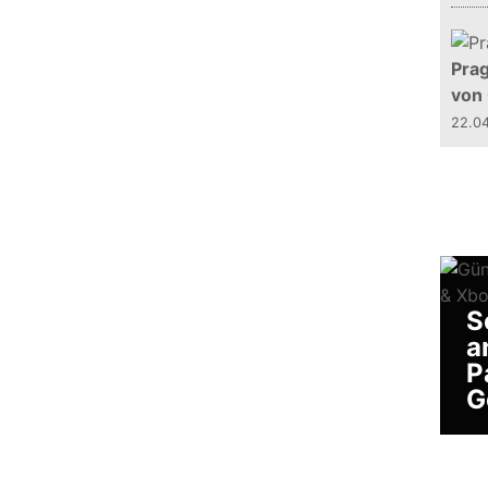
Prag
von
22.0
S
a
P
G