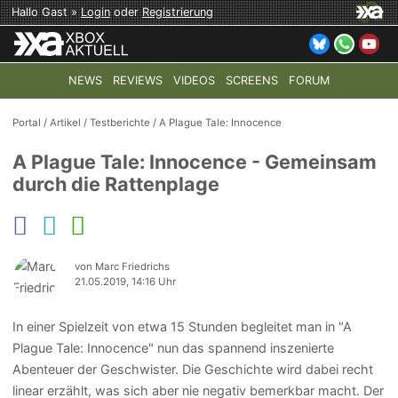
Hallo Gast »
Login
oder
Registrierung
NEWS
REVIEWS
VIDEOS
SCREENS
FORUM
TOP-THEMEN:
COD: MODERN WARFARE 4
HALO: CAMPAI
Portal
/
Artikel
/
Testberichte
/
A Plague Tale: Innocence
A Plague Tale: Innocence - Gemeinsam
durch die Rattenplage
von Marc Friedrichs
21.05.2019, 14:16 Uhr
In einer Spielzeit von etwa 15 Stunden begleitet man in "A
Plague Tale: Innocence" nun das spannend inszenierte
Abenteuer der Geschwister. Die Geschichte wird dabei recht
linear erzählt, was sich aber nie negativ bemerkbar macht. Der